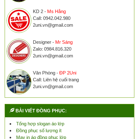
KD 2 -
Ms Hằng
Call: 0942.042.980
2uni.vn@gmail.com
Designer -
Mr Sáng
Zalo: 0984.816.320
2uni.vn@gmail.com
Văn Phòng -
ĐP 2Uni
Call: Liên hệ cuối trang
2uni.vn@gmail.com
BÀI VIẾT ĐỒNG PHỤC:
Tổng hợp slogan áo lớp
Đồng phục số lượng ít
May in áo đồng phục lớp