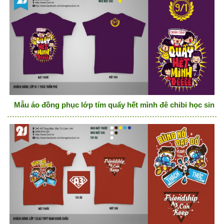
Mẫu áo đồng phục lớp tím quẩy hết mình đê chibi học sinh