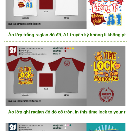
Áo lớp trắng raglan đỏ đô, A1 truyền kỳ không lì không phải
Áo lớp ghi raglan đỏ đô cổ tròn, in this time lock to your m