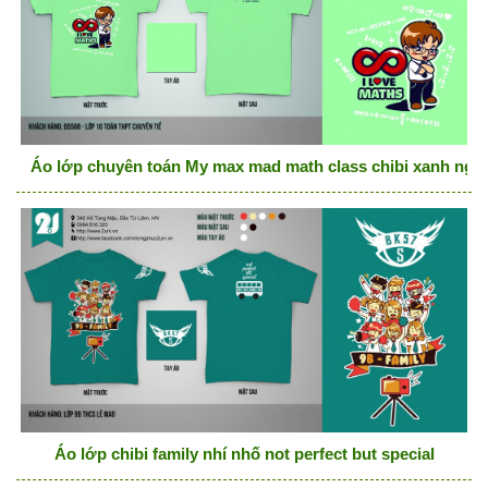
Áo lớp chuyên toán My max mad math class chibi xanh ngọ
Áo lớp chibi family nhí nhố not perfect but special