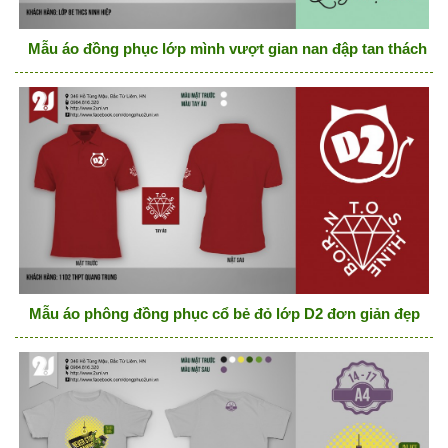
Mẫu áo đồng phục lớp mình vượt gian nan đập tan thách thứ
Mẫu áo phông đồng phục cổ bẻ đỏ lớp D2 đơn giản đẹp