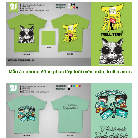
Mẫu áo phông đồng phục lớp tuổi mèo, mão, troll team xan