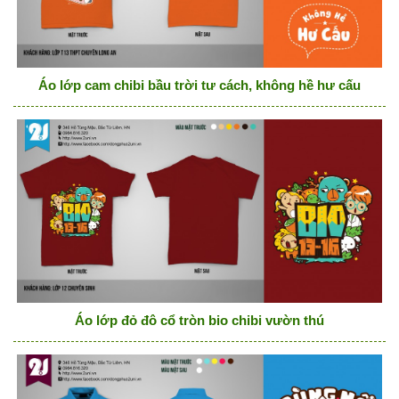
Áo lớp cam chibi bầu trời tư cách, không hề hư cấu
Áo lớp đỏ đô cổ tròn bio chibi vườn thú