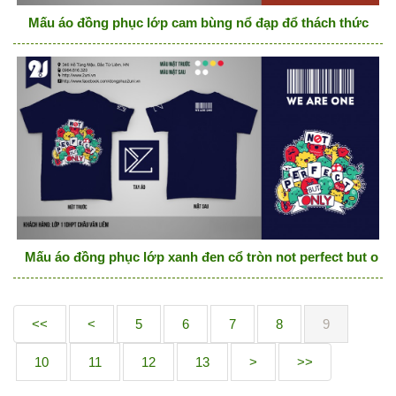
Mấu áo đồng phục lớp cam bùng nổ đạp đổ thách thức
Mấu áo đồng phục lớp xanh đen cổ tròn not perfect but onl
<<
<
5
6
7
8
9
10
11
12
13
>
>>