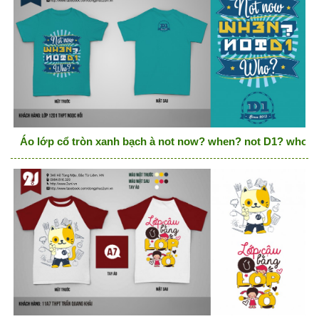
Áo lớp cổ tròn xanh bạch à not now? when? not D1? who?