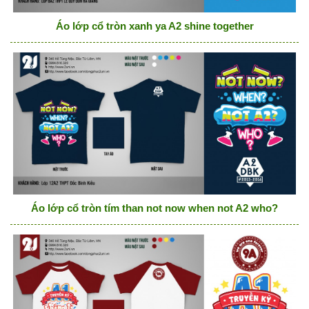
Áo lớp cổ tròn xanh ya A2 shine together
Áo lớp cổ tròn tím than not now when not A2 who?