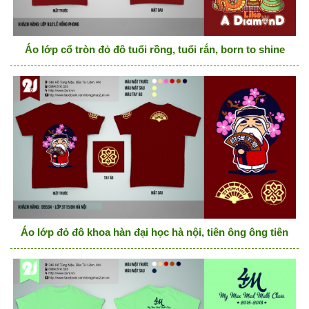
Áo lớp cổ tròn đỏ đô tuổi rồng, tuổi rắn, born to shine
Áo lớp đỏ đô khoa hàn đại học hà nội, tiên ông ông tiên