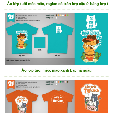
Áo lớp tuổi mèo mão, raglan cổ tròn lớp cậu ứ bằng lớp tớ
Áo lớp tuổi mèo, mão xanh bạc hà ngầu