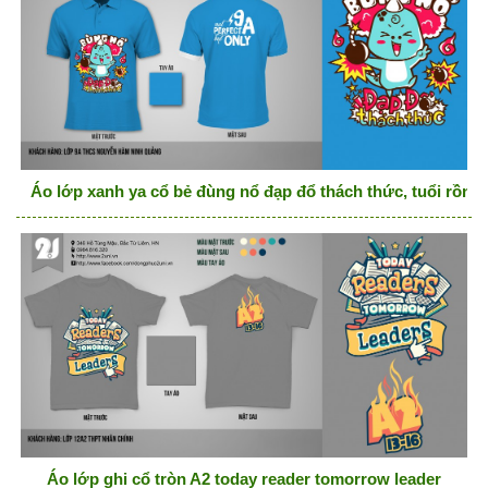
Áo lớp xanh ya cổ bẻ đùng nổ đạp đổ thách thức, tuổi rồng,
Áo lớp ghi cổ tròn A2 today reader tomorrow leader