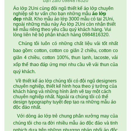
bạn zalo 0984816320
Áo lớp 2Uni cùng đội ngũ thiết kế áo lớp chuyên
nghiệp sẽ tư vấn cho bạn những mẫu
áo lớp
đẹp
nhất. Kho mẫu áo lớp 3000 mẫu có tại 2Uni,
ngoài những mẫu này Áo lớp 2Uni còn nhận thiết
kế mẫu riêng theo yêu cầu quý khách hàng. Vui
lòng liên hệ bộ phận khách hàng 0984816320.
Chúng tôi luôn có những chất liệu vải tốt nhất
bao gồm: cotton, cotton co giãn 2 chiều, cotton co
giãn 4 chiều, cotton 100%, thun lạnh, lacoste, vải
xốp thể thao đáp ứng mọi nhu cầu về vải thun của
quý khách.
Về thiết kế áo lớp chúng tôi có đội ngũ designers
chuyên nghiệp, thiết kế hình họa theo ý tưởng của
khách hàng và những hình ảnh vẽ tay một cách
chuyên nghiệp nhất. Ngoài ra chúng tôi có thể
design typography tuyệt đẹp tạo ra những mẫu áo
độc đáo nhất.
Với dòng áo lớp trẻ chung phân xưởng may của
chúng tôi cho ra đời nhiều mẫu áo độc đáo và tinh
nghịch dựa trên những phương pháp phối áo độc