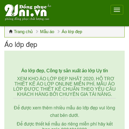
Áo
phông đồng phục chất lượng cao
Trang chủ
Mẫu áo
Áo lớp đẹp
Áo lớp đẹp
Áo lớp đẹp, Công ty sản xuất áo lớp Uy tín
XEM KHO ÁO LỚP ĐẸP NHẤT 2020. HỖ TRỢ
THIẾT KẾ ÁO LỚP ONLINE MIỄN PHÍ. MẪU ÁO
LỚP ĐƯỢC THIẾT KẾ CHUẨN THEO YÊU CẦU
KHÁCH HÀNG BỞI CHUYÊN GIA TÀI NĂNG.
Để được xem thêm nhiều mẫu áo lớp đẹp vui lòng
chat bên dưới.
Để được thiết kế mẫu áo riêng miễn phí hãy kết