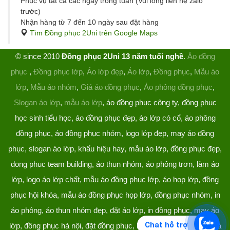
Phục vụ tất cả các ngày trong tuần (Vui lòng liên hệ zalo
trước)
Nhận hàng từ 7 đến 10 ngày sau đặt hàng
Tìm Đồng phục 2Uni trên Google Maps
© since 2010
Đồng phục 2Uni 13 năm tuổi nghề
.
Áo đồng
phục
,
Đồng phục lớp
,
Áo lớp đẹp
,
Áo lớp
,
Đồng phục
,
Mẫu áo
lớp
,
Mẫu áo nhóm
,
Giá áo đồng phục
,
Áo phông đồng phục
,
Slogan áo lớp
,
mẫu áo lớp
, áo đồng phục công ty, đồng phục
học sinh tiểu học, áo đồng phục đẹp, áo lớp có cổ, áo phông
đồng phục, áo đồng phục nhóm, logo lớp đẹp, may áo đồng
phục, slogan áo lớp, khẩu hiệu hay, mẫu áo lớp, đồng phục đẹp,
dong phuc team building, áo thun nhóm, áo phông trơn, làm áo
lớp, logo áo lớp chất, mẫu áo đồng phục lớp, áo họp lớp, đồng
phục hội khóa, mẫu áo đồng phục họp lớp, đồng phục nhóm, in
áo phông, áo thun nhóm đẹp, đặt áo lớp, in đồng phục, may áo
Chat hỗ trợ
lớp, đồng phục hà nội, đặt đồng phục, làm đồng phục, áo lớp hà