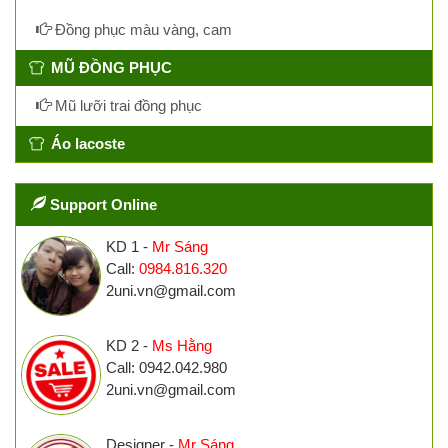
Đồng phục màu vàng, cam
MŨ ĐỒNG PHỤC
Mũ lưỡi trai đồng phục
Áo lacoste
Support Online
KD 1 -
Mr Sáng
Call:
0984.816.320
2uni.vn@gmail.com
KD 2 -
Ms Hằng
Call: 0942.042.980
2uni.vn@gmail.com
Designer -
Mr Sáng