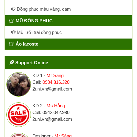
Đồng phục màu vàng, cam
MŨ ĐỒNG PHỤC
Mũ lưỡi trai đồng phục
Áo lacoste
Support Online
KD 1 -
Mr Sáng
Call:
0984.816.320
2uni.vn@gmail.com
KD 2 -
Ms Hằng
Call: 0942.042.980
2uni.vn@gmail.com
Designer -
Mr Sáng