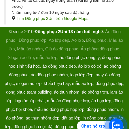
Phục vụ tất cả các ngày trong tuần (Vui lòng liên hệ zalo
trước)
Nhận hàng từ 7 đến 10 ngày sau đặt hàng
Tìm Đồng phục 2Uni trên Google Maps
© since 2010
Đồng phục 2Uni 13 năm tuổi nghề
.
Áo đồng
phục
,
Đồng phục lớp
,
Áo lớp đẹp
,
Áo lớp
,
Đồng phục
,
Mẫu áo
lớp
,
Mẫu áo nhóm
,
Giá áo đồng phục
,
Áo phông đồng phục
,
Slogan áo lớp
,
mẫu áo lớp
, áo đồng phục công ty, đồng phục
học sinh tiểu học, áo đồng phục đẹp, áo lớp có cổ, áo phông
đồng phục, áo đồng phục nhóm, logo lớp đẹp, may áo đồng
phục, slogan áo lớp, khẩu hiệu hay, mẫu áo lớp, đồng phục đẹp,
dong phuc team building, áo thun nhóm, áo phông trơn, làm áo
lớp, logo áo lớp chất, mẫu áo đồng phục lớp, áo họp lớp, đồng
phục hội khóa, mẫu áo đồng phục họp lớp, đồng phục nhóm, in
áo phông, áo thun nhóm đẹp, đặt áo lớp, in đồng phục, may áo
Chat hỗ trợ
lớp, đồng phục hà nội, đặt đồng phục, làm đồng phục, áo lớp hà