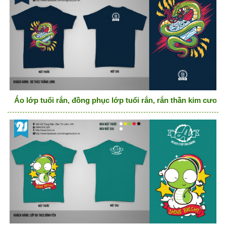
Áo lớp tuổi rắn, đồng phục lớp tuổi rắn, rắn thần kim cươn