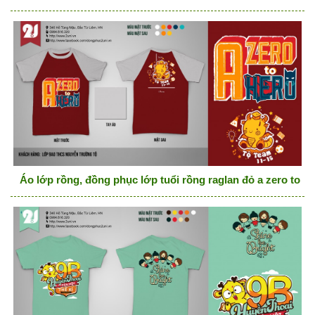
Áo lớp rồng, đồng phục lớp tuổi rồng raglan đỏ a zero to h