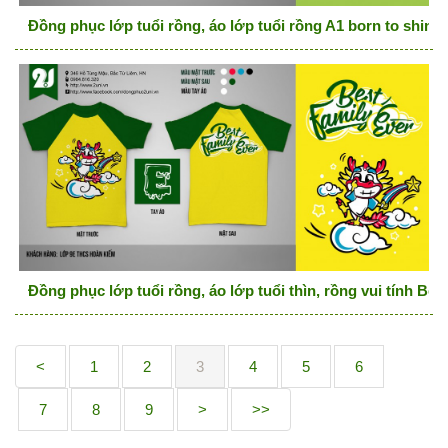
Đồng phục lớp tuổi rồng, áo lớp tuổi rồng A1 born to shine
Đồng phục lớp tuổi rồng, áo lớp tuổi thìn, rồng vui tính Best
<
1
2
3
4
5
6
7
8
9
>
>>