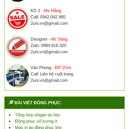
KD 2 -
Ms Hằng
Call: 0942.042.980
2uni.vn@gmail.com
Designer -
Mr Sáng
Zalo: 0984.816.320
2uni.vn@gmail.com
Văn Phòng -
ĐP 2Uni
Call: Liên hệ cuối trang
2uni.vn@gmail.com
BÀI VIẾT ĐỒNG PHỤC:
Tổng hợp slogan áo lớp
Đồng phục số lượng ít
May in áo đồng phục lớp