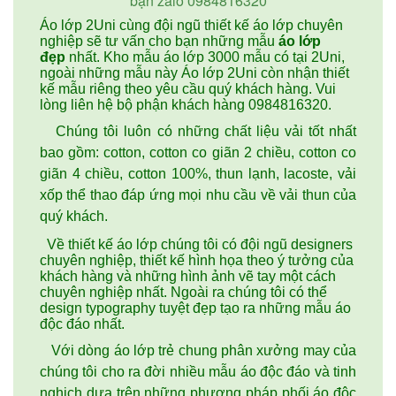
bạn zalo 0984816320
Áo lớp 2Uni cùng đội ngũ thiết kế áo lớp chuyên
nghiệp sẽ tư vấn cho bạn những mẫu
áo lớp
đẹp
nhất. Kho mẫu áo lớp 3000 mẫu có tại 2Uni,
ngoài những mẫu này Áo lớp 2Uni còn nhận thiết
kế mẫu riêng theo yêu cầu quý khách hàng. Vui
lòng liên hệ bộ phận khách hàng 0984816320.
Chúng tôi luôn có những chất liệu vải tốt nhất
bao gồm: cotton, cotton co giãn 2 chiều, cotton co
giãn 4 chiều, cotton 100%, thun lạnh, lacoste, vải
xốp thể thao đáp ứng mọi nhu cầu về vải thun của
quý khách.
Về thiết kế áo lớp chúng tôi có đội ngũ designers
chuyên nghiệp, thiết kế hình họa theo ý tưởng của
khách hàng và những hình ảnh vẽ tay một cách
chuyên nghiệp nhất. Ngoài ra chúng tôi có thể
design typography tuyệt đẹp tạo ra những mẫu áo
độc đáo nhất.
Với dòng áo lớp trẻ chung phân xưởng may của
chúng tôi cho ra đời nhiều mẫu áo độc đáo và tinh
nghịch dựa trên những phương pháp phối áo độc