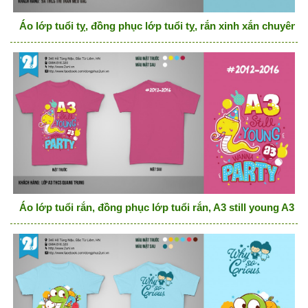
Áo lớp tuổi tỵ, đồng phục lớp tuổi tỵ, rắn xinh xắn chuyên t
Áo lớp tuổi rắn, đồng phục lớp tuổi rắn, A3 still young A3 w