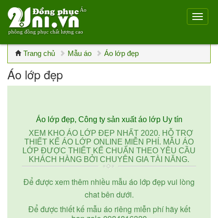
Áo
phông đồng phục chất lượng cao
Trang chủ
Mẫu áo
Áo lớp đẹp
Áo lớp đẹp
Áo lớp đẹp, Công ty sản xuất áo lớp Uy tín
XEM KHO ÁO LỚP ĐẸP NHẤT 2020. HỖ TRỢ
THIẾT KẾ ÁO LỚP ONLINE MIỄN PHÍ. MẪU ÁO
LỚP ĐƯỢC THIẾT KẾ CHUẨN THEO YÊU CẦU
KHÁCH HÀNG BỞI CHUYÊN GIA TÀI NĂNG.
Để được xem thêm nhiều mẫu áo lớp đẹp vui lòng
chat bên dưới.
Để được thiết kế mẫu áo riêng miễn phí hãy kết