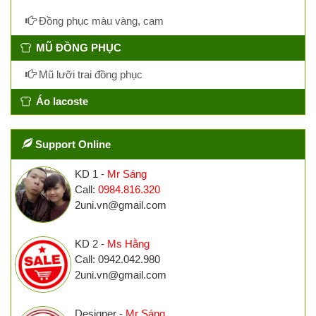
Đồng phục màu vàng, cam
MŨ ĐỒNG PHỤC
Mũ lưỡi trai đồng phục
Áo lacoste
Support Online
KD 1 -
Mr Sáng
Call:
0984.816.320
2uni.vn@gmail.com
KD 2 -
Ms Hằng
Call: 0942.042.980
2uni.vn@gmail.com
Designer -
Mr Sáng