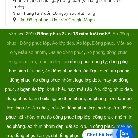
Phục vụ tất cả các ngày trong tuần (Vui lòng liên hệ zalo
trước)
Nhận hàng từ 7 đến 10 ngày sau đặt hàng
Tìm Đồng phục 2Uni trên Google Maps
© since 2010
Đồng phục 2Uni 13 năm tuổi nghề
.
Áo đồng
phục
,
Đồng phục lớp
,
Áo lớp đẹp
,
Áo lớp
,
Đồng phục
,
Mẫu áo
lớp
,
Mẫu áo nhóm
,
Giá áo đồng phục
,
Áo phông đồng phục
,
Slogan áo lớp
,
mẫu áo lớp
, áo đồng phục công ty, đồng phục
học sinh tiểu học, áo đồng phục đẹp, áo lớp có cổ, áo phông
đồng phục, áo đồng phục nhóm, logo lớp đẹp, may áo đồng
phục, slogan áo lớp, khẩu hiệu hay, mẫu áo lớp, đồng phục đẹp,
dong phuc team building, áo thun nhóm, áo phông trơn, làm áo
lớp, logo áo lớp chất, mẫu áo đồng phục lớp, áo họp lớp, đồng
phục hội khóa, mẫu áo đồng phục họp lớp, đồng phục nhóm, in
áo phông, áo thun nhóm đẹp, đặt áo lớp, in đồng phục, may áo
Chat hỗ trợ
lớp, đồng phục hà nội, đặt đồng phục, làm đồng phục, áo lớp hà