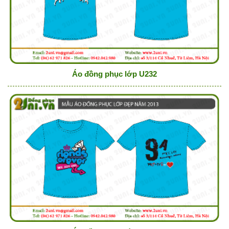
Áo đồng phục lớp U232