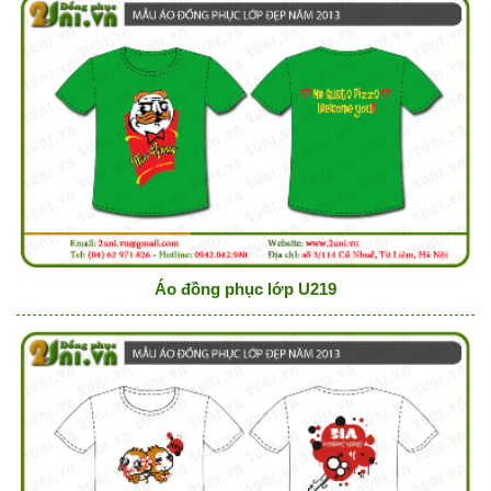
Áo đồng phục lớp U219