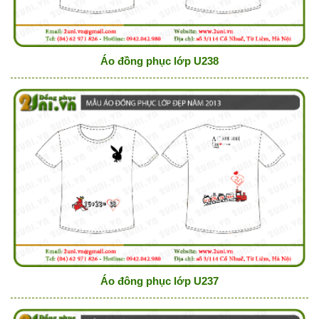
Áo đồng phục lớp U238
Áo đông phục lớp U237