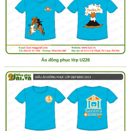
Áo đồng phục lớp U226