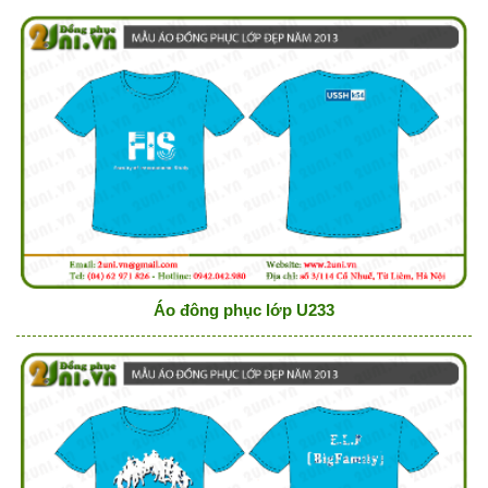
Áo đông phục lớp U233