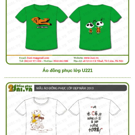
Áo đồng phục lớp U221