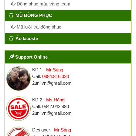
Đồng phục màu vàng, cam
MŨ ĐỒNG PHỤC
Mũ lưỡi trai đồng phục
Áo lacoste
Support Online
KD 1 -
Mr Sáng
Call:
0984.816.320
2uni.vn@gmail.com
KD 2 -
Ms Hằng
Call: 0942.042.980
2uni.vn@gmail.com
Designer -
Mr Sáng