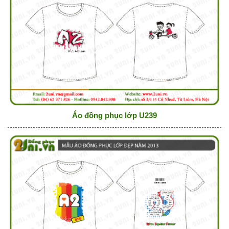
Áo đồng phục lớp U239