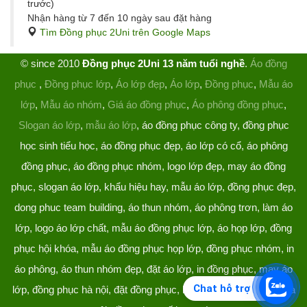
trước)
Nhận hàng từ 7 đến 10 ngày sau đặt hàng
Tìm Đồng phục 2Uni trên Google Maps
© since 2010
Đồng phục 2Uni 13 năm tuổi nghề
.
Áo đồng
phục
,
Đồng phục lớp
,
Áo lớp đẹp
,
Áo lớp
,
Đồng phục
,
Mẫu áo
lớp
,
Mẫu áo nhóm
,
Giá áo đồng phục
,
Áo phông đồng phục
,
Slogan áo lớp
,
mẫu áo lớp
, áo đồng phục công ty, đồng phục
học sinh tiểu học, áo đồng phục đẹp, áo lớp có cổ, áo phông
đồng phục, áo đồng phục nhóm, logo lớp đẹp, may áo đồng
phục, slogan áo lớp, khẩu hiệu hay, mẫu áo lớp, đồng phục đẹp,
dong phuc team building, áo thun nhóm, áo phông trơn, làm áo
lớp, logo áo lớp chất, mẫu áo đồng phục lớp, áo họp lớp, đồng
phục hội khóa, mẫu áo đồng phục họp lớp, đồng phục nhóm, in
áo phông, áo thun nhóm đẹp, đặt áo lớp, in đồng phục, may áo
Chat hỗ trợ
lớp, đồng phục hà nội, đặt đồng phục, làm đồng phục, áo lớp hà