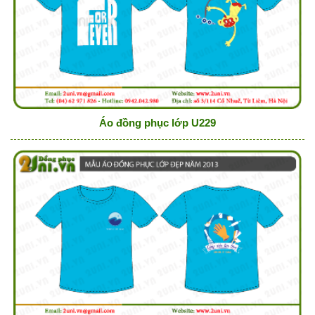
Áo đồng phục lớp U229