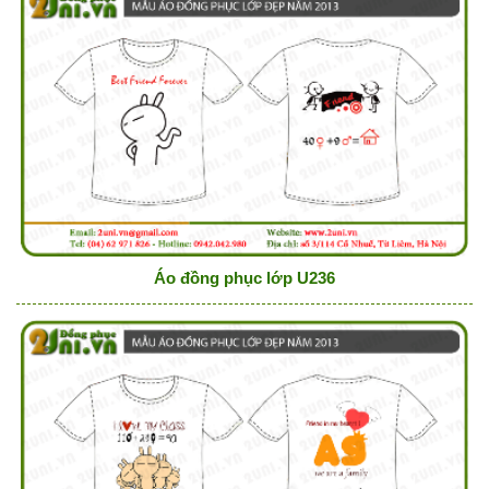
Áo đồng phục lớp U236