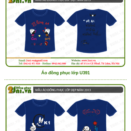
Áo đồng phục lớp U391