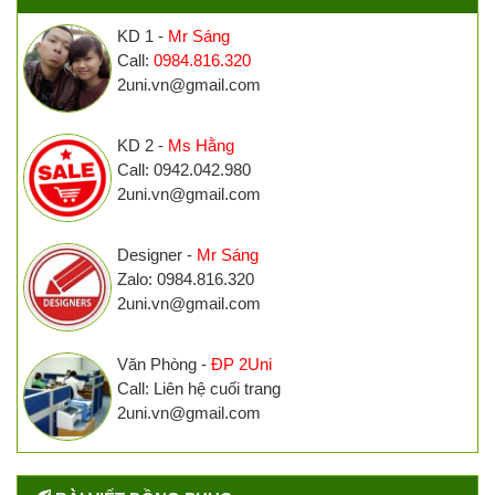
KD 1 -
Mr Sáng
Call:
0984.816.320
2uni.vn@gmail.com
KD 2 -
Ms Hằng
Call: 0942.042.980
2uni.vn@gmail.com
Designer -
Mr Sáng
Zalo: 0984.816.320
2uni.vn@gmail.com
Văn Phòng -
ĐP 2Uni
Call: Liên hệ cuối trang
2uni.vn@gmail.com