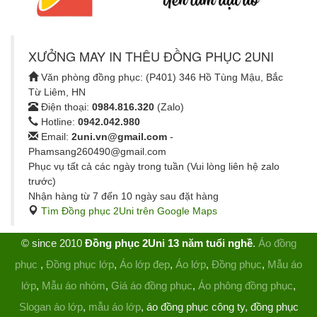
XƯỞNG MAY IN THÊU ĐỒNG PHỤC 2UNI
Văn phòng đồng phục: (P401) 346 Hồ Tùng Mậu, Bắc
Từ Liêm, HN
Điện thoại:
0984.816.320
(Zalo)
Hotline:
0942.042.980
Email:
2uni.vn@gmail.com
-
Phamsang260490@gmail.com
Phục vụ tất cả các ngày trong tuần (Vui lòng liên hệ zalo
trước)
Nhận hàng từ 7 đến 10 ngày sau đặt hàng
Tìm Đồng phục 2Uni trên Google Maps
© since 2010
Đồng phục 2Uni 13 năm tuổi nghề
.
Áo đồng
phục
,
Đồng phục lớp
,
Áo lớp đẹp
,
Áo lớp
,
Đồng phục
,
Mẫu áo
lớp
,
Mẫu áo nhóm
,
Giá áo đồng phục
,
Áo phông đồng phục
,
Slogan áo lớp
,
mẫu áo lớp
, áo đồng phục công ty, đồng phục