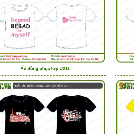
Áo đồng phục lớp U211