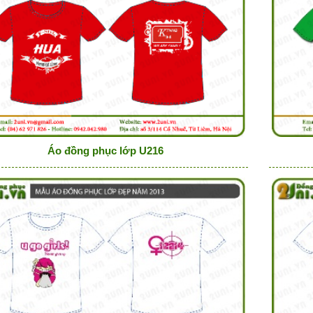
Áo đồng phục lớp U216