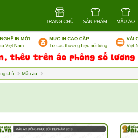
TRANG CHỦ
SẢN PHẨM
MẪU ÁO
NGHỆ IN MỚI
MỰC IN CAO CẤP
VẢI 
ầu Việt Nam
Từ các thương hiệu nổi tiếng
Việt
ang chủ
Mẫu áo