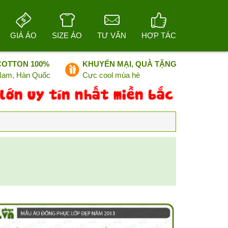
GIÁ ÁO
SIZE ÁO
TƯ VẤN
HỢP TÁC
COTTON 100%
KHUYẾN MẠI, QUÀ TẶNG
 Nam, Hàn Quốc
Cực cool mùa hè