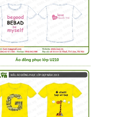
Áo đồng phục lớp U210