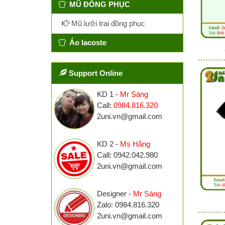
MŨ ĐỒNG PHỤC
Mũ lưỡi trai đồng phục
Áo lacoste
Support Online
KD 1 -
Mr Sáng
Call:
0984.816.320
2uni.vn@gmail.com
KD 2 -
Ms Hằng
Call: 0942.042.980
2uni.vn@gmail.com
Designer -
Mr Sáng
Zalo: 0984.816.320
2uni.vn@gmail.com