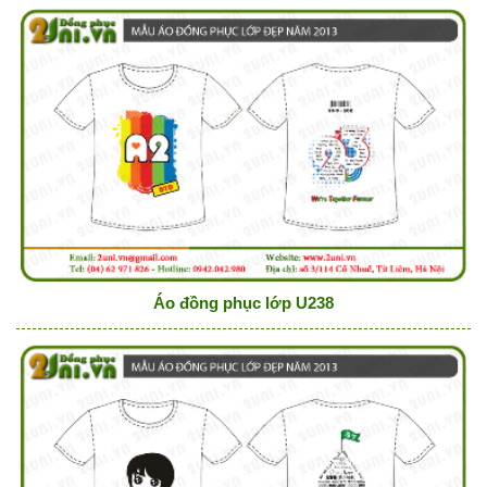
Áo đồng phục lớp U238