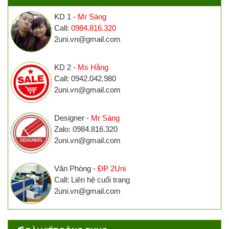
KD 1 -
Mr Sáng
Call:
0984.816.320
2uni.vn@gmail.com
KD 2 -
Ms Hằng
Call: 0942.042.980
2uni.vn@gmail.com
Designer -
Mr Sáng
Zalo: 0984.816.320
2uni.vn@gmail.com
Văn Phòng -
ĐP 2Uni
Call: Liên hệ cuối trang
2uni.vn@gmail.com