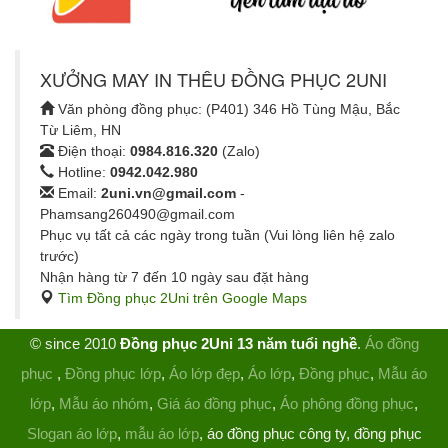
XƯỞNG MAY IN THÊU ĐỒNG PHỤC 2UNI
Văn phòng đồng phục: (P401) 346 Hồ Tùng Mậu, Bắc
Từ Liêm, HN
Điện thoại:
0984.816.320
(Zalo)
Hotline:
0942.042.980
Email:
2uni.vn@gmail.com
-
Phamsang260490@gmail.com
Phục vụ tất cả các ngày trong tuần (Vui lòng liên hệ zalo
trước)
Nhận hàng từ 7 đến 10 ngày sau đặt hàng
Tìm Đồng phục 2Uni trên Google Maps
© since 2010
Đồng phục 2Uni 13 năm tuổi nghề
.
Áo đồng
phục
,
Đồng phục lớp
,
Áo lớp đẹp
,
Áo lớp
,
Đồng phục
,
Mẫu áo
lớp
,
Mẫu áo nhóm
,
Giá áo đồng phục
,
Áo phông đồng phục
,
Slogan áo lớp
,
mẫu áo lớp
, áo đồng phục công ty, đồng phục