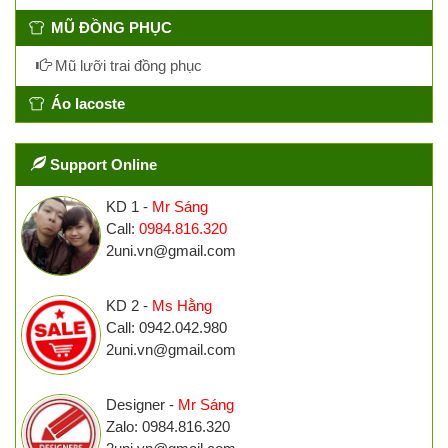
MŨ ĐỒNG PHỤC
Mũ lưỡi trai đồng phục
Áo lacoste
Support Online
KD 1 -
Mr Sáng
Call:
0984.816.320
2uni.vn@gmail.com
KD 2 -
Ms Hằng
Call: 0942.042.980
2uni.vn@gmail.com
Designer -
Mr Sáng
Zalo: 0984.816.320