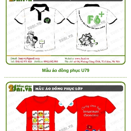
Mẫu áo đồng phục U79