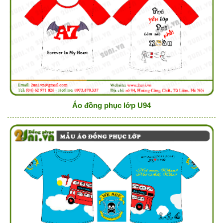
Áo đồng phục lớp U94