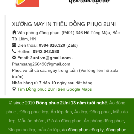
XƯỞNG MAY IN THÊU ĐỒNG PHỤC 2UNI
Văn phòng đồng phục: (P401) 346 Hồ Tùng Mậu, Bắc
Từ Liêm, HN
Điện thoại:
0984.816.320
(Zalo)
Hotline:
0942.042.980
Email:
2uni.vn@gmail.com
-
Phamsang260490@gmail.com
Phục vụ tất cả các ngày trong tuần (Vui lòng liên hệ zalo
trước)
Nhận hàng từ 7 đến 10 ngày sau đặt hàng
Tìm Đồng phục 2Uni trên Google Maps
© since 2010
Đồng phục 2Uni 13 năm tuổi nghề
.
Áo đồng
phục
,
Đồng phục lớp
,
Áo lớp đẹp
,
Áo lớp
,
Đồng phục
,
Mẫu áo
lớp
,
Mẫu áo nhóm
,
Giá áo đồng phục
,
Áo phông đồng phục
,
Slogan áo lớp
,
mẫu áo lớp
, áo đồng phục công ty, đồng phục