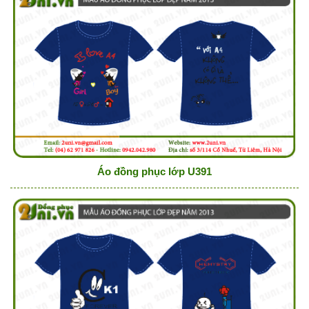
Áo đồng phục lớp U391