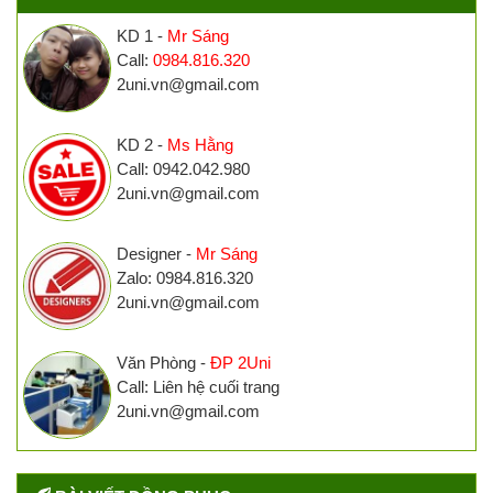
KD 1 -
Mr Sáng
Call:
0984.816.320
2uni.vn@gmail.com
KD 2 -
Ms Hằng
Call: 0942.042.980
2uni.vn@gmail.com
Designer -
Mr Sáng
Zalo: 0984.816.320
2uni.vn@gmail.com
Văn Phòng -
ĐP 2Uni
Call: Liên hệ cuối trang
2uni.vn@gmail.com