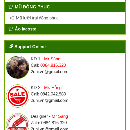
MŨ ĐỒNG PHỤC
Mũ lưỡi trai đồng phục
Áo lacoste
Support Online
KD 1 -
Mr Sáng
Call:
0984.816.320
2uni.vn@gmail.com
KD 2 -
Ms Hằng
Call: 0942.042.980
2uni.vn@gmail.com
Designer -
Mr Sáng
Zalo: 0984.816.320
2uni.vn@gmail.com