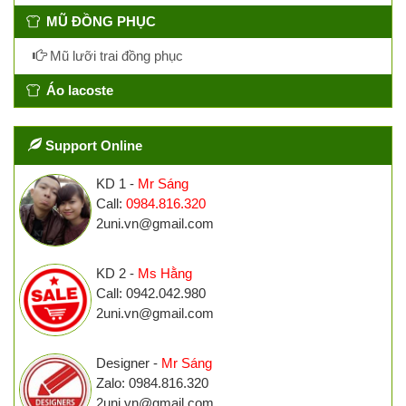
MŨ ĐỒNG PHỤC
Mũ lưỡi trai đồng phục
Áo lacoste
Support Online
KD 1 -
Mr Sáng
Call:
0984.816.320
2uni.vn@gmail.com
KD 2 -
Ms Hằng
Call: 0942.042.980
2uni.vn@gmail.com
Designer -
Mr Sáng
Zalo: 0984.816.320
2uni.vn@gmail.com