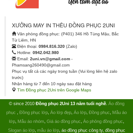
XƯỞNG MAY IN THÊU ĐỒNG PHỤC 2UNI
Văn phòng đồng phục: (P401) 346 Hồ Tùng Mậu, Bắc
Từ Liêm, HN
Điện thoại:
0984.816.320
(Zalo)
Hotline:
0942.042.980
Email:
2uni.vn@gmail.com
-
Phamsang260490@gmail.com
Phục vụ tất cả các ngày trong tuần (Vui lòng liên hệ zalo
trước)
Nhận hàng từ 7 đến 10 ngày sau đặt hàng
Tìm Đồng phục 2Uni trên Google Maps
© since 2010
Đồng phục 2Uni 13 năm tuổi nghề
.
Áo đồng
phục
,
Đồng phục lớp
,
Áo lớp đẹp
,
Áo lớp
,
Đồng phục
,
Mẫu áo
lớp
,
Mẫu áo nhóm
,
Giá áo đồng phục
,
Áo phông đồng phục
,
Slogan áo lớp
,
mẫu áo lớp
, áo đồng phục công ty, đồng phục