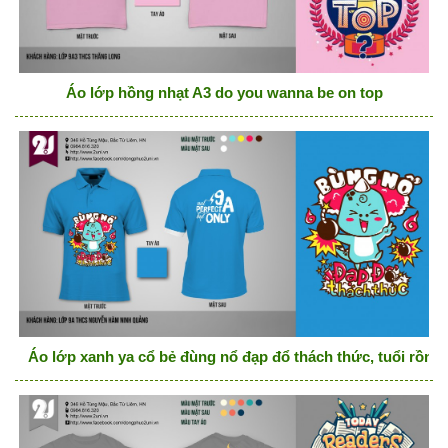
Áo lớp hồng nhạt A3 do you wanna be on top
Áo lớp xanh ya cổ bẻ đùng nổ đạp đổ thách thức, tuổi rồng,