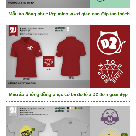
Mẫu áo đồng phục lớp mình vượt gian nan đập tan thách thứ
Mẫu áo phông đồng phục cổ bẻ đỏ lớp D2 đơn giản đẹp