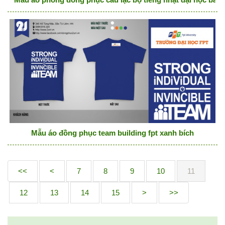
Mẫu áo đồng phục team building fpt xanh bích
<<
<
7
8
9
10
11
12
13
14
15
>
>>