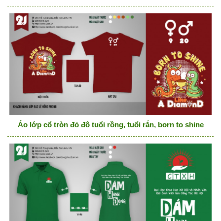
Áo lớp cổ tròn đỏ đô tuổi rồng, tuổi rắn, born to shine