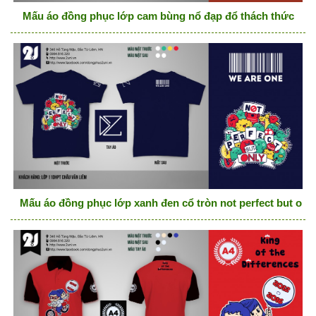
Mấu áo đồng phục lớp cam bùng nổ đạp đổ thách thức
Mấu áo đồng phục lớp xanh đen cổ tròn not perfect but onl