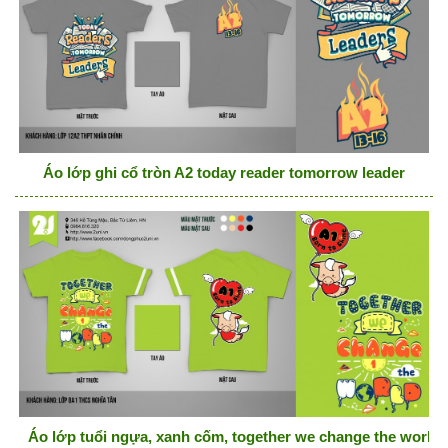
Áo lớp ghi cổ tròn A2 today reader tomorrow leader
Áo lớp tuổi ngựa, xanh cốm, together we change the world, 