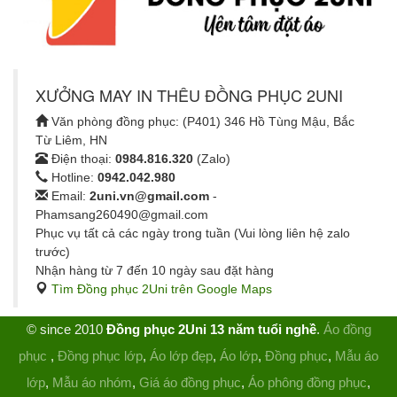
XƯỞNG MAY IN THÊU ĐỒNG PHỤC 2UNI
Văn phòng đồng phục: (P401) 346 Hồ Tùng Mậu, Bắc
Từ Liêm, HN
Điện thoại:
0984.816.320
(Zalo)
Hotline:
0942.042.980
Email:
2uni.vn@gmail.com
-
Phamsang260490@gmail.com
Phục vụ tất cả các ngày trong tuần (Vui lòng liên hệ zalo
trước)
Nhận hàng từ 7 đến 10 ngày sau đặt hàng
Tìm Đồng phục 2Uni trên Google Maps
© since 2010
Đồng phục 2Uni 13 năm tuổi nghề
.
Áo đồng
phục
,
Đồng phục lớp
,
Áo lớp đẹp
,
Áo lớp
,
Đồng phục
,
Mẫu áo
lớp
,
Mẫu áo nhóm
,
Giá áo đồng phục
,
Áo phông đồng phục
,