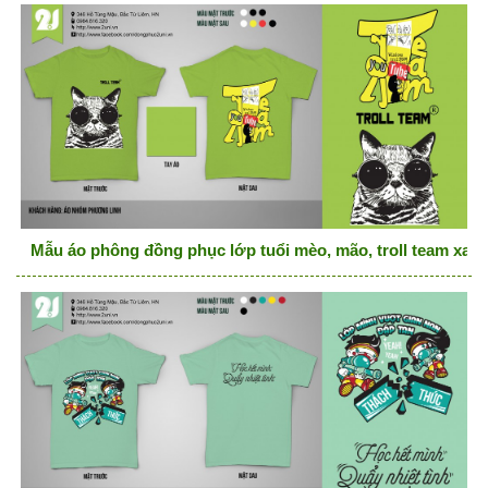
Mẫu áo phông đồng phục lớp tuổi mèo, mão, troll team xan