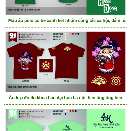
Mẫu áo polo cổ bẻ xanh két nhóm công tác xã hội, dám hàn
Áo lớp đỏ đô khoa hàn đại học hà nội, tiên ông ông tiên