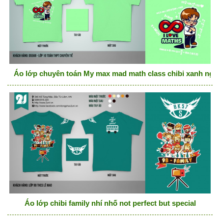
Áo lớp chuyên toán My max mad math class chibi xanh ngọ
Áo lớp chibi family nhí nhố not perfect but special