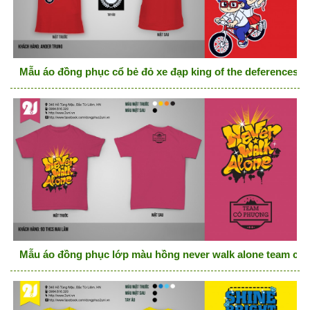
Mẫu áo đồng phục cổ bẻ đỏ xe đạp king of the deferences
Mẫu áo đồng phục lớp màu hồng never walk alone team cô