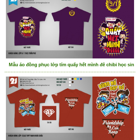
Mẫu áo đồng phục lớp tím quẩy hết mình đê chibi học sinh