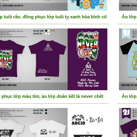
p tuổi rắn, đồng phục lớp tuổi tỵ xanh hòa bình cổ tròn wanna b
Áo lớp 
phục lớp màu tím, áo lớp đoàn kết là never chết
Áo lớp