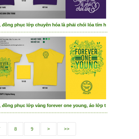
, đồng phục lớp chuyên hóa là phải chói lóa tím huế
, đồng phục lớp vàng forever one young, áo lớp tuổi mèo
7
8
9
>
>>