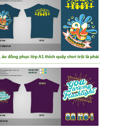
 áo đồng phục lớp A1 thích quẩy chơi trội là phải có hội