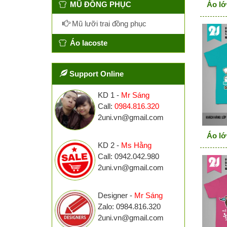
Áo lớ
MŨ ĐỒNG PHỤC
Mũ lưỡi trai đồng phục
Áo lacoste
Support Online
KD 1 -
Mr Sáng
Call:
0984.816.320
2uni.vn@gmail.com
Áo lớ
KD 2 -
Ms Hằng
Call: 0942.042.980
2uni.vn@gmail.com
Designer -
Mr Sáng
Zalo: 0984.816.320
2uni.vn@gmail.com