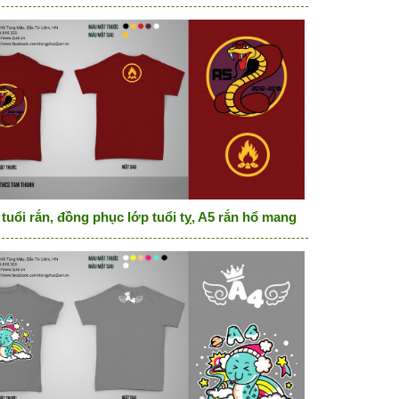
r dream chase them
tuổi rắn, đồng phục lớp tuổi tỵ, A5 rắn hổ mang