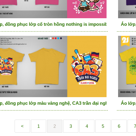
p, đồng phục lớp cổ tròn hồng nothing is impossible
Áo lớp
p, đồng phục lớp màu vàng nghệ, CA3 trần đại nghĩa
Áo lớp
<
1
2
3
4
5
6