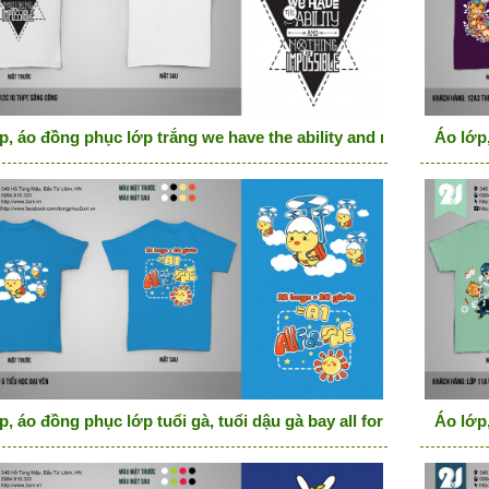
p, áo đồng phục lớp trắng we have the ability and nothing is imp
Áo lớp,
p, áo đồng phục lớp tuổi gà, tuổi dậu gà bay all for one
Áo lớp,