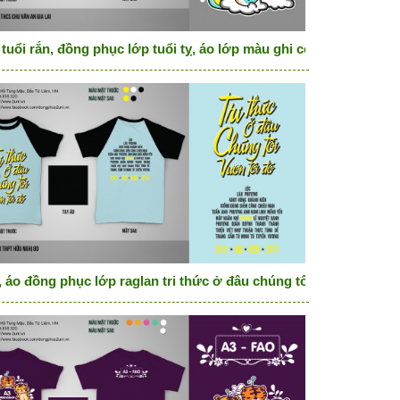
e on top
tuổi rắn, đồng phục lớp tuổi tỵ, áo lớp màu ghi cổ tròn A4 con r
, áo đồng phục lớp raglan tri thức ở đâu chúng tôi vươn tới đó