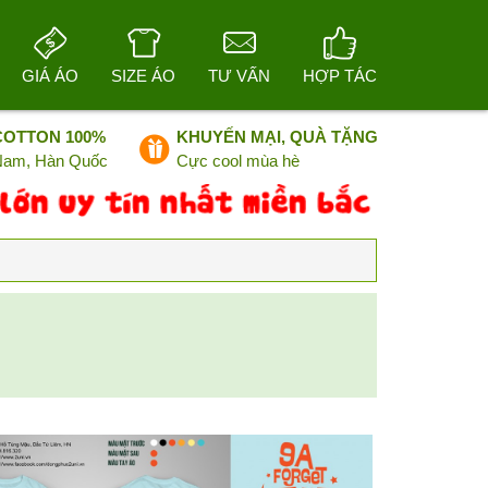
GIÁ ÁO
SIZE ÁO
TƯ VẤN
HỢP TÁC
COTTON 100%
KHUYẾN MẠI, QUÀ TẶNG
 Nam, Hàn Quốc
Cực cool mùa hè