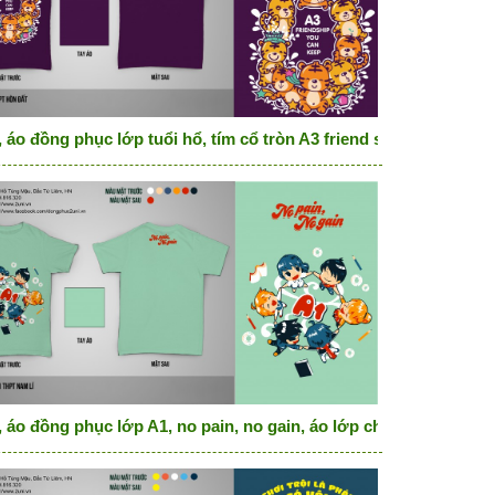
ossible
 áo đồng phục lớp tuổi hổ, tím cổ tròn A3 friend ship you can k
 áo đồng phục lớp A1, no pain, no gain, áo lớp chibi đẹp