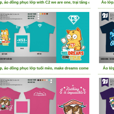
p, áo đồng phục lớp with C2 we are one, trại tăng động
Áo lớp
p, áo đồng phục lớp tuổi mèo, make dreams come true
Áo lớp