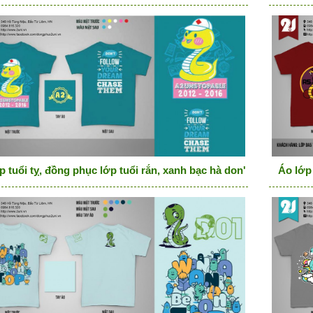
p tuổi tỵ, đồng phục lớp tuổi rắn, xanh bạc hà don't follow you
Áo lớp 