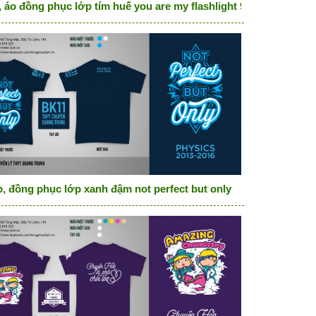
, áo đồng phục lớp tím huế you are my flashlight 9A1
, đồng phục lớp xanh đậm not perfect but only