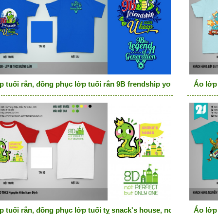
p tuổi rắn, đồng phục lớp tuổi rắn 9B frendship you can keep
Áo lớp 
p tuổi rắn, đồng phục lớp tuổi tỵ snack's house, not perfect but 
Áo lớp