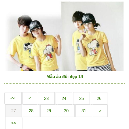
Mẫu áo đôi đẹp 14
<<
<
23
24
25
26
27
28
29
30
31
>
>>