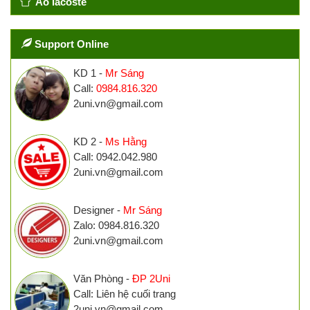
Áo lacoste
Support Online
KD 1 -
Mr Sáng
Call:
0984.816.320
2uni.vn@gmail.com
KD 2 -
Ms Hằng
Call: 0942.042.980
2uni.vn@gmail.com
Designer -
Mr Sáng
Zalo: 0984.816.320
2uni.vn@gmail.com
Văn Phòng -
ĐP 2Uni
Call: Liên hệ cuối trang
2uni.vn@gmail.com