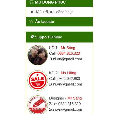
MŨ ĐỒNG PHỤC
Mũ lưỡi trai đồng phục
Áo lacoste
Support Online
KD 1 -
Mr Sáng
Call:
0984.816.320
2uni.vn@gmail.com
KD 2 -
Ms Hằng
Call: 0942.042.980
2uni.vn@gmail.com
Designer -
Mr Sáng
Zalo: 0984.816.320
2uni.vn@gmail.com