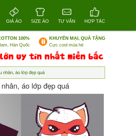
GIÁ ÁO
SIZE ÁO
TƯ VẤN
HỢP TÁC
COTTON 100%
KHUYẾN MẠI, QUÀ TẶNG
 Nam, Hàn Quốc
Cực cool mùa hè
u nhân, áo lớp đẹp quá
 nhân, áo lớp đẹp quá