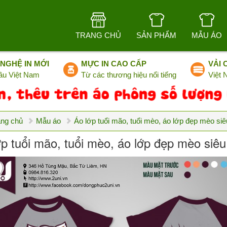
TRANG CHỦ
SẢN PHẨM
MẪU ÁO
NGHỆ IN MỚI
MỰC IN CAO CẤP
VẢI 
ầu Việt Nam
Từ các thương hiệu nổi tiếng
Việt
ang chủ
Mẫu áo
Áo lớp tuổi mão, tuổi mèo, áo lớp đẹp mèo siê
ớp tuổi mão, tuổi mèo, áo lớp đẹp mèo siêu