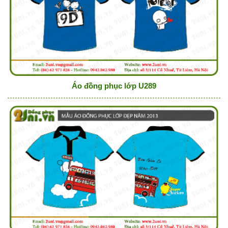
Áo đồng phục lớp U289