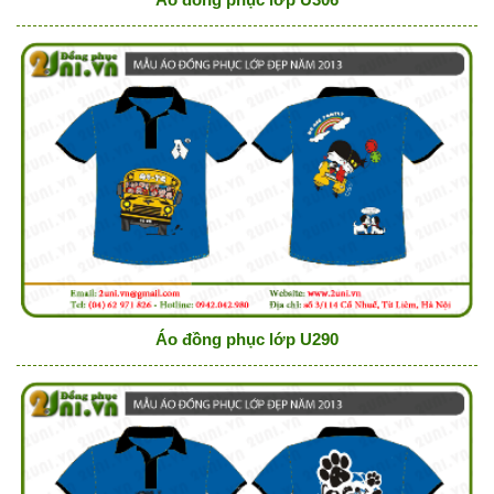
Áo đồng phục lớp U290