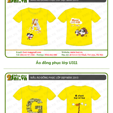
Áo đồng phục lớp U311