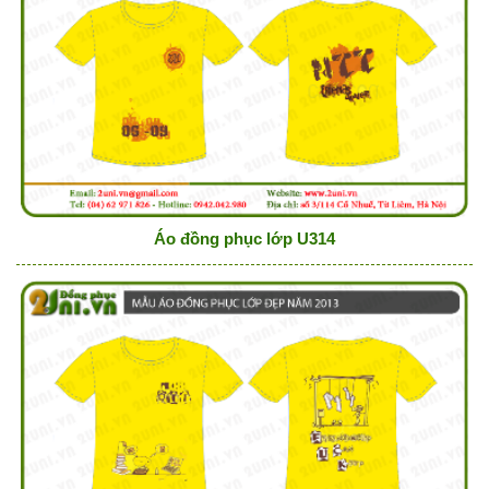
Áo đồng phục lớp U314