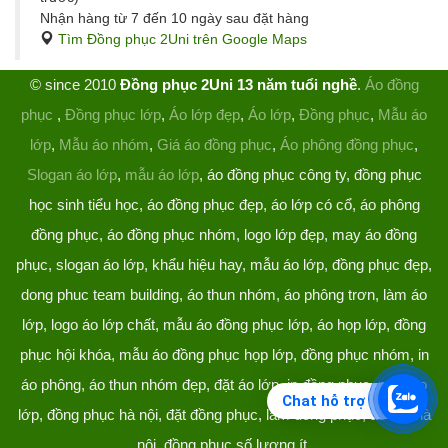
Nhận hàng từ 7 đến 10 ngày sau đặt hàng
Tìm Đồng phục 2Uni trên Google Maps
© since 2010
Đồng phục 2Uni 13 năm tuổi nghề
.
Áo đồng
phục
,
Đồng phục lớp
,
Áo lớp đẹp
,
Áo lớp
,
Đồng phục
,
Mẫu áo
lớp
,
Mẫu áo nhóm
,
Giá áo đồng phục
,
Áo phông đồng phục
,
Slogan áo lớp
,
mẫu áo lớp
, áo đồng phục công ty, đồng phục
học sinh tiểu học, áo đồng phục đẹp, áo lớp có cổ, áo phông
đồng phục, áo đồng phục nhóm, logo lớp đẹp, may áo đồng
phục, slogan áo lớp, khẩu hiệu hay, mẫu áo lớp, đồng phục đẹp,
dong phuc team building, áo thun nhóm, áo phông trơn, làm áo
lớp, logo áo lớp chất, mẫu áo đồng phục lớp, áo họp lớp, đồng
phục hội khóa, mẫu áo đồng phục họp lớp, đồng phục nhóm, in
áo phông, áo thun nhóm đẹp, đặt áo lớp, in đồng phục, may áo
Chat hỗ trợ
lớp, đồng phục hà nội, đặt đồng phục, làm đồng phục, áo lớp hà
nội, đồng phục số lượng ít.