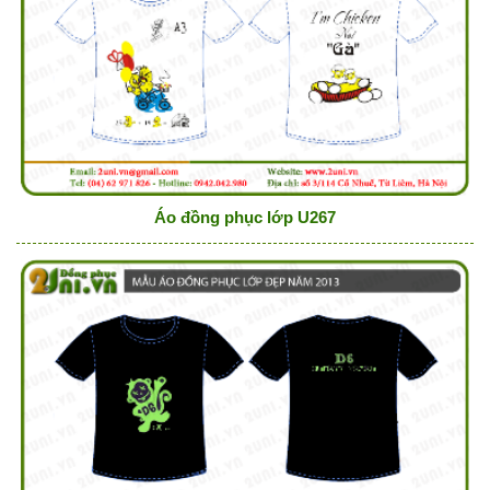
Áo đồng phục lớp U267