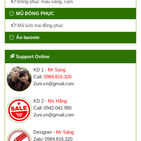
Đồng phục màu vàng, cam
MŨ ĐỒNG PHỤC
Mũ lưỡi trai đồng phục
Áo lacoste
Support Online
KD 1 -
Mr Sáng
Call:
0984.816.320
2uni.vn@gmail.com
KD 2 -
Ms Hằng
Call: 0942.042.980
2uni.vn@gmail.com
Designer -
Mr Sáng
Zalo: 0984.816.320