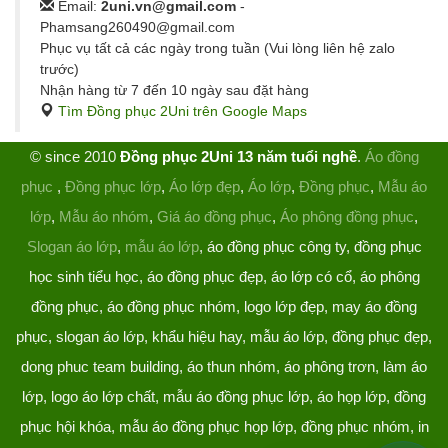
Email:
2uni.vn@gmail.com
-
Phamsang260490@gmail.com
Phục vụ tất cả các ngày trong tuần (Vui lòng liên hệ zalo
trước)
Nhận hàng từ 7 đến 10 ngày sau đặt hàng
Tìm Đồng phục 2Uni trên Google Maps
© since 2010
Đồng phục 2Uni 13 năm tuổi nghề
.
Áo đồng
phục
,
Đồng phục lớp
,
Áo lớp đẹp
,
Áo lớp
,
Đồng phục
,
Mẫu áo
lớp
,
Mẫu áo nhóm
,
Giá áo đồng phục
,
Áo phông đồng phục
,
Slogan áo lớp
,
mẫu áo lớp
, áo đồng phục công ty, đồng phục
học sinh tiểu học, áo đồng phục đẹp, áo lớp có cổ, áo phông
đồng phục, áo đồng phục nhóm, logo lớp đẹp, may áo đồng
phục, slogan áo lớp, khẩu hiệu hay, mẫu áo lớp, đồng phục đẹp,
dong phuc team building, áo thun nhóm, áo phông trơn, làm áo
lớp, logo áo lớp chất, mẫu áo đồng phục lớp, áo họp lớp, đồng
phục hội khóa, mẫu áo đồng phục họp lớp, đồng phục nhóm, in