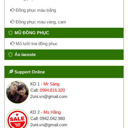
Đồng phục màu trắng
Đồng phục màu vàng, cam
MŨ ĐỒNG PHỤC
Mũ lưỡi trai đồng phục
Áo lacoste
Support Online
KD 1 -
Mr Sáng
Call:
0984.816.320
2uni.vn@gmail.com
KD 2 -
Ms Hằng
Call: 0942.042.980
2uni.vn@gmail.com