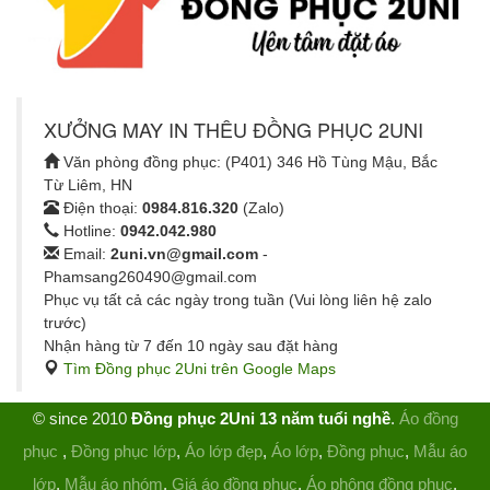
XƯỞNG MAY IN THÊU ĐỒNG PHỤC 2UNI
Văn phòng đồng phục: (P401) 346 Hồ Tùng Mậu, Bắc
Từ Liêm, HN
Điện thoại:
0984.816.320
(Zalo)
Hotline:
0942.042.980
Email:
2uni.vn@gmail.com
-
Phamsang260490@gmail.com
Phục vụ tất cả các ngày trong tuần (Vui lòng liên hệ zalo
trước)
Nhận hàng từ 7 đến 10 ngày sau đặt hàng
Tìm Đồng phục 2Uni trên Google Maps
© since 2010
Đồng phục 2Uni 13 năm tuổi nghề
.
Áo đồng
phục
,
Đồng phục lớp
,
Áo lớp đẹp
,
Áo lớp
,
Đồng phục
,
Mẫu áo
lớp
,
Mẫu áo nhóm
,
Giá áo đồng phục
,
Áo phông đồng phục
,