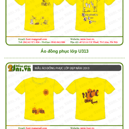
Áo đồng phục lớp U313