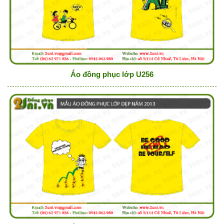
Áo đồng phục lớp U256