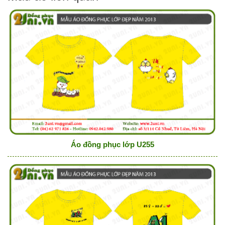
Áo đồng phục lớp U255