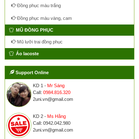
Đồng phục màu trắng
Đồng phục màu vàng, cam
MŨ ĐỒNG PHỤC
Mũ lưỡi trai đồng phục
Áo lacoste
Support Online
KD 1 -
Mr Sáng
Call:
0984.816.320
2uni.vn@gmail.com
KD 2 -
Ms Hằng
Call: 0942.042.980
2uni.vn@gmail.com