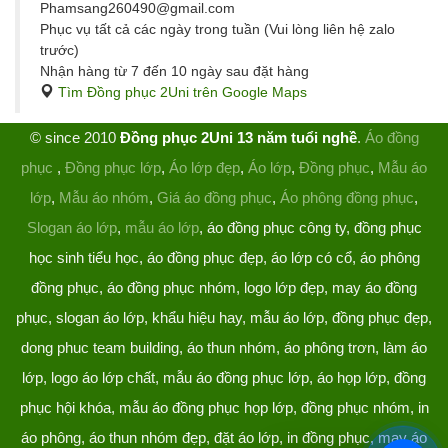
Phamsang260490@gmail.com
Phục vụ tất cả các ngày trong tuần (Vui lòng liên hệ zalo
trước)
Nhận hàng từ 7 đến 10 ngày sau đặt hàng
Tìm Đồng phục 2Uni trên Google Maps
© since 2010
Đồng phục 2Uni 13 năm tuổi nghề
.
Áo đồng
phục
,
Đồng phục lớp
,
Áo lớp đẹp
,
Áo lớp
,
Đồng phục
,
Mẫu áo
lớp
,
Mẫu áo nhóm
,
Giá áo đồng phục
,
Áo phông đồng phục
,
Slogan áo lớp
,
mẫu áo lớp
, áo đồng phục công ty, đồng phục
học sinh tiểu học, áo đồng phục đẹp, áo lớp có cổ, áo phông
đồng phục, áo đồng phục nhóm, logo lớp đẹp, may áo đồng
phục, slogan áo lớp, khẩu hiệu hay, mẫu áo lớp, đồng phục đẹp,
dong phuc team building, áo thun nhóm, áo phông trơn, làm áo
lớp, logo áo lớp chất, mẫu áo đồng phục lớp, áo họp lớp, đồng
phục hội khóa, mẫu áo đồng phục họp lớp, đồng phục nhóm, in
áo phông, áo thun nhóm đẹp, đặt áo lớp, in đồng phục, may áo