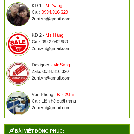
KD 1 -
Mr Sáng
Call:
0984.816.320
2uni.vn@gmail.com
KD 2 -
Ms Hằng
Call: 0942.042.980
2uni.vn@gmail.com
Designer -
Mr Sáng
Zalo: 0984.816.320
2uni.vn@gmail.com
Văn Phòng -
ĐP 2Uni
Call: Liên hệ cuối trang
2uni.vn@gmail.com
BÀI VIẾT ĐỒNG PHỤC: