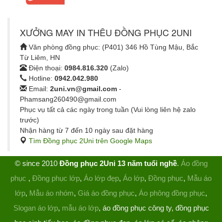
XƯỞNG MAY IN THÊU ĐỒNG PHỤC 2UNI
Văn phòng đồng phục: (P401) 346 Hồ Tùng Mậu, Bắc
Từ Liêm, HN
Điện thoại:
0984.816.320
(Zalo)
Hotline:
0942.042.980
Email:
2uni.vn@gmail.com
-
Phamsang260490@gmail.com
Phục vụ tất cả các ngày trong tuần (Vui lòng liên hệ zalo
trước)
Nhận hàng từ 7 đến 10 ngày sau đặt hàng
Tìm Đồng phục 2Uni trên Google Maps
© since 2010
Đồng phục 2Uni 13 năm tuổi nghề
.
Áo đồng
phục
,
Đồng phục lớp
,
Áo lớp đẹp
,
Áo lớp
,
Đồng phục
,
Mẫu áo
lớp
,
Mẫu áo nhóm
,
Giá áo đồng phục
,
Áo phông đồng phục
,
Slogan áo lớp
,
mẫu áo lớp
, áo đồng phục công ty, đồng phục