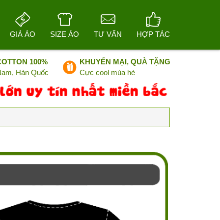
GIÁ ÁO
SIZE ÁO
TƯ VẤN
HỢP TÁC
COTTON 100%
KHUYẾN MẠI, QUÀ TẶNG
 Nam, Hàn Quốc
Cực cool mùa hè