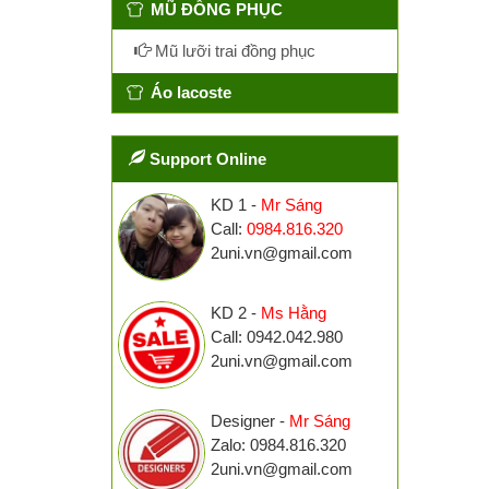
MŨ ĐỒNG PHỤC
Mũ lưỡi trai đồng phục
Áo lacoste
Support Online
KD 1 -
Mr Sáng
Call:
0984.816.320
2uni.vn@gmail.com
KD 2 -
Ms Hằng
Call: 0942.042.980
2uni.vn@gmail.com
Designer -
Mr Sáng
Zalo: 0984.816.320
2uni.vn@gmail.com