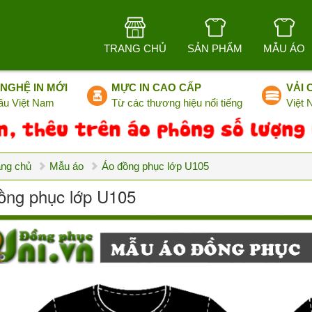
TRANG CHỦ
SẢN PHẨM
MẪU ÁO
NGHỆ IN MỚI
MỰC IN CAO CẤP
VẢI 
ầu Việt Nam
Từ các thương hiệu nổi tiếng
Việt
ang chủ
Mẫu áo
Áo đồng phục lớp U105
ồng phục lớp U105