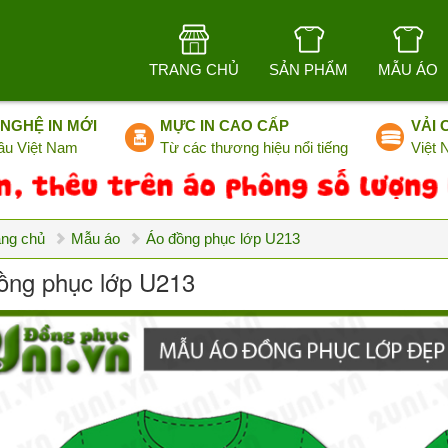
TRANG CHỦ
SẢN PHẨM
MẪU ÁO
NGHỆ IN MỚI
MỰC IN CAO CẤP
VẢI 
ầu Việt Nam
Từ các thương hiệu nổi tiếng
Việt
ang chủ
Mẫu áo
Áo đồng phục lớp U213
ồng phục lớp U213