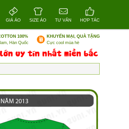
GIÁ ÁO
SIZE ÁO
TƯ VẤN
HỢP TÁC
COTTON 100%
KHUYẾN MẠI, QUÀ TẶNG
 Nam, Hàn Quốc
Cực cool mùa hè