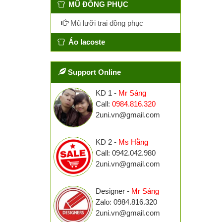
MŨ ĐỒNG PHỤC
Mũ lưỡi trai đồng phục
Áo lacoste
Support Online
KD 1 -
Mr Sáng
Call:
0984.816.320
2uni.vn@gmail.com
KD 2 -
Ms Hằng
Call: 0942.042.980
2uni.vn@gmail.com
Designer -
Mr Sáng
Zalo: 0984.816.320
2uni.vn@gmail.com