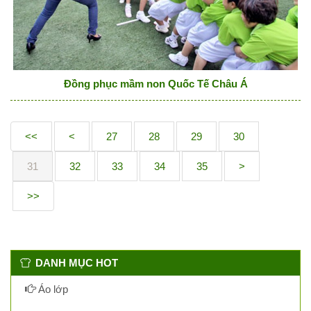
Đồng phục mầm non Quốc Tế Châu Á
<<
<
27
28
29
30
31
32
33
34
35
>
>>
DANH MỤC HOT
Áo lớp