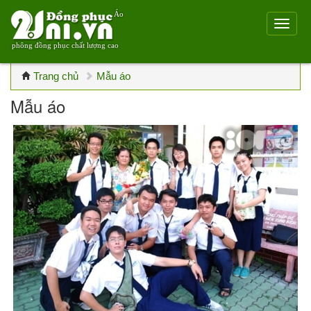
Áo
phông đồng phục chất lượng cao
Trang chủ
Mẫu áo
Mẫu áo