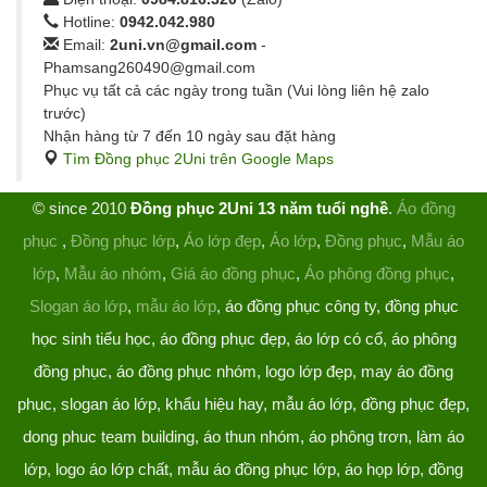
Hotline:
0942.042.980
Email:
2uni.vn@gmail.com
-
Phamsang260490@gmail.com
Phục vụ tất cả các ngày trong tuần (Vui lòng liên hệ zalo
trước)
Nhận hàng từ 7 đến 10 ngày sau đặt hàng
Tìm Đồng phục 2Uni trên Google Maps
© since 2010
Đồng phục 2Uni 13 năm tuổi nghề
.
Áo đồng
phục
,
Đồng phục lớp
,
Áo lớp đẹp
,
Áo lớp
,
Đồng phục
,
Mẫu áo
lớp
,
Mẫu áo nhóm
,
Giá áo đồng phục
,
Áo phông đồng phục
,
Slogan áo lớp
,
mẫu áo lớp
, áo đồng phục công ty, đồng phục
học sinh tiểu học, áo đồng phục đẹp, áo lớp có cổ, áo phông
đồng phục, áo đồng phục nhóm, logo lớp đẹp, may áo đồng
phục, slogan áo lớp, khẩu hiệu hay, mẫu áo lớp, đồng phục đẹp,
dong phuc team building, áo thun nhóm, áo phông trơn, làm áo
lớp, logo áo lớp chất, mẫu áo đồng phục lớp, áo họp lớp, đồng