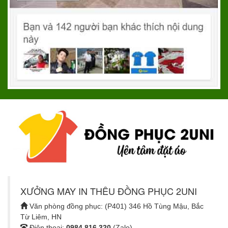
XƯỞNG MAY IN THÊU ĐỒNG PHỤC 2UNI
Văn phòng đồng phục: (P401) 346 Hồ Tùng Mậu, Bắc
Từ Liêm, HN
Điện thoại:
0984.816.320
(Zalo)