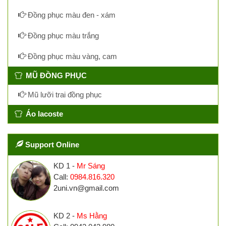
Đồng phục màu đen - xám
Đồng phục màu trắng
Đồng phục màu vàng, cam
MŨ ĐỒNG PHỤC
Mũ lưỡi trai đồng phục
Áo lacoste
Support Online
KD 1 -
Mr Sáng
Call:
0984.816.320
2uni.vn@gmail.com
KD 2 -
Ms Hằng