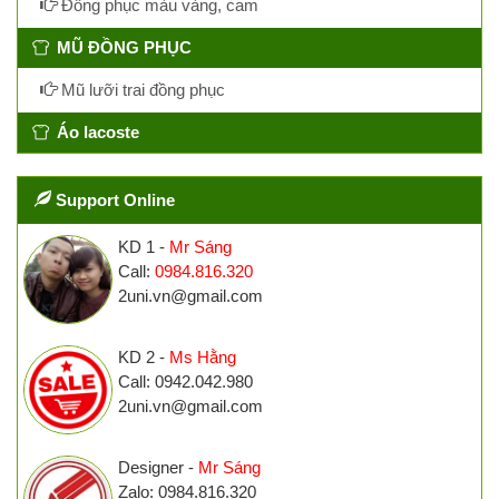
Đồng phục màu vàng, cam
MŨ ĐỒNG PHỤC
Mũ lưỡi trai đồng phục
Áo lacoste
Support Online
KD 1 -
Mr Sáng
Call:
0984.816.320
2uni.vn@gmail.com
KD 2 -
Ms Hằng
Call: 0942.042.980
2uni.vn@gmail.com
Designer -
Mr Sáng
Zalo: 0984.816.320