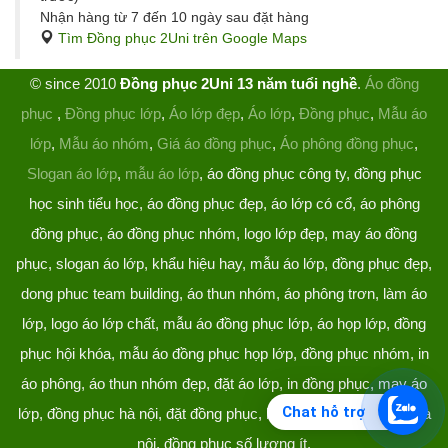
Nhận hàng từ 7 đến 10 ngày sau đặt hàng
Tìm Đồng phục 2Uni trên Google Maps
© since 2010
Đồng phục 2Uni 13 năm tuổi nghề
.
Áo đồng
phục
,
Đồng phục lớp
,
Áo lớp đẹp
,
Áo lớp
,
Đồng phục
,
Mẫu áo
lớp
,
Mẫu áo nhóm
,
Giá áo đồng phục
,
Áo phông đồng phục
,
Slogan áo lớp
,
mẫu áo lớp
, áo đồng phục công ty, đồng phục
học sinh tiểu học, áo đồng phục đẹp, áo lớp có cổ, áo phông
đồng phục, áo đồng phục nhóm, logo lớp đẹp, may áo đồng
phục, slogan áo lớp, khẩu hiệu hay, mẫu áo lớp, đồng phục đẹp,
dong phuc team building, áo thun nhóm, áo phông trơn, làm áo
lớp, logo áo lớp chất, mẫu áo đồng phục lớp, áo họp lớp, đồng
phục hội khóa, mẫu áo đồng phục họp lớp, đồng phục nhóm, in
áo phông, áo thun nhóm đẹp, đặt áo lớp, in đồng phục, may áo
Chat hỗ trợ
lớp, đồng phục hà nội, đặt đồng phục, làm đồng phục, áo lớp hà
nội, đồng phục số lượng ít.