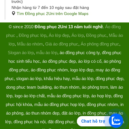
trước)
Nhận hàng từ 7 đến 10 ngày sau đặt hàng
Tìm Đồng phục 2Uni trên Google Maps
© since 2010
Đồng phục 2Uni 13 năm tuổi nghề
.
Áo đồng
phục
,
Đồng phục lớp
,
Áo lớp đẹp
,
Áo lớp
,
Đồng phục
,
Mẫu áo
lớp
,
Mẫu áo nhóm
,
Giá áo đồng phục
,
Áo phông đồng phục
,
Slogan áo lớp
,
mẫu áo lớp
, áo đồng phục công ty, đồng phục
học sinh tiểu học, áo đồng phục đẹp, áo lớp có cổ, áo phông
đồng phục, áo đồng phục nhóm, logo lớp đẹp, may áo đồng
phục, slogan áo lớp, khẩu hiệu hay, mẫu áo lớp, đồng phục đẹp,
dong phuc team building, áo thun nhóm, áo phông trơn, làm áo
lớp, logo áo lớp chất, mẫu áo đồng phục lớp, áo họp lớp, đồng
phục hội khóa, mẫu áo đồng phục họp lớp, đồng phục nhóm, in
áo phông, áo thun nhóm đẹp, đặt áo lớp, in đồng phục, may áo
Chat hỗ trợ
lớp, đồng phục hà nội, đặt đồng phục, làm đồng phục, áo lớp hà