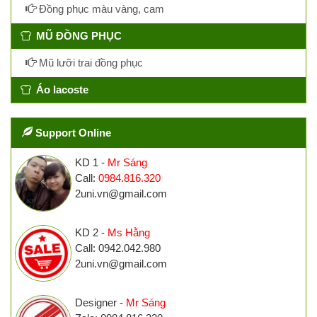
Đồng phục màu vàng, cam
MŨ ĐỒNG PHỤC
Mũ lưỡi trai đồng phục
Áo lacoste
Support Online
KD 1 -
Mr Sáng
Call:
0984.816.320
2uni.vn@gmail.com
KD 2 -
Ms Hằng
Call: 0942.042.980
2uni.vn@gmail.com
Designer -
Mr Sáng