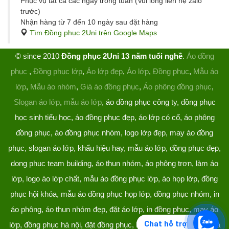
Phục vụ tất cả các ngày trong tuần (Vui lòng liên hệ zalo
trước)
Nhận hàng từ 7 đến 10 ngày sau đặt hàng
Tìm Đồng phục 2Uni trên Google Maps
© since 2010
Đồng phục 2Uni 13 năm tuổi nghề
.
Áo đồng
phục
,
Đồng phục lớp
,
Áo lớp đẹp
,
Áo lớp
,
Đồng phục
,
Mẫu áo
lớp
,
Mẫu áo nhóm
,
Giá áo đồng phục
,
Áo phông đồng phục
,
Slogan áo lớp
,
mẫu áo lớp
, áo đồng phục công ty, đồng phục
học sinh tiểu học, áo đồng phục đẹp, áo lớp có cổ, áo phông
đồng phục, áo đồng phục nhóm, logo lớp đẹp, may áo đồng
phục, slogan áo lớp, khẩu hiệu hay, mẫu áo lớp, đồng phục đẹp,
dong phuc team building, áo thun nhóm, áo phông trơn, làm áo
lớp, logo áo lớp chất, mẫu áo đồng phục lớp, áo họp lớp, đồng
phục hội khóa, mẫu áo đồng phục họp lớp, đồng phục nhóm, in
áo phông, áo thun nhóm đẹp, đặt áo lớp, in đồng phục, may áo
Chat hỗ trợ
lớp, đồng phục hà nội, đặt đồng phục, làm đồng phục, áo lớp hà