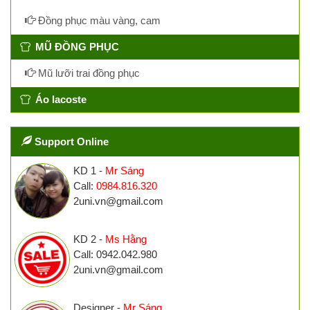
Đồng phục màu vàng, cam
MŨ ĐỒNG PHỤC
Mũ lưỡi trai đồng phục
Áo lacoste
Support Online
KD 1 -
Mr Sáng
Call:
0984.816.320
2uni.vn@gmail.com
KD 2 -
Ms Hằng
Call: 0942.042.980
2uni.vn@gmail.com
Designer -
Mr Sáng