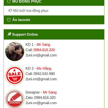
MŨ ĐỒNG PHỤC
Mũ lưỡi trai đồng phục
Áo lacoste
Support Online
KD 1 -
Mr Sáng
Call:
0984.816.320
2uni.vn@gmail.com
KD 2 -
Ms Hằng
Call: 0942.042.980
2uni.vn@gmail.com
Designer -
Mr Sáng
Zalo: 0984.816.320
2uni.vn@gmail.com