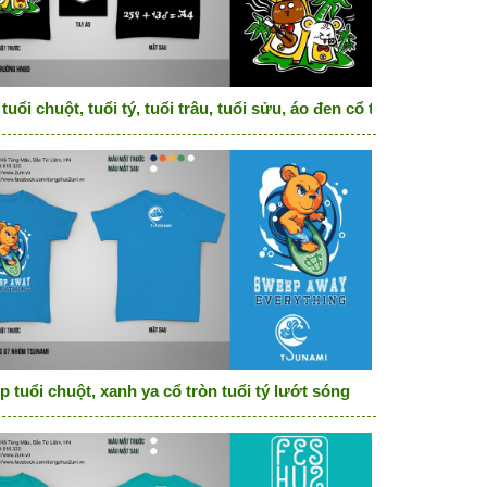
tuổi chuột, tuổi tý, tuổi trâu, tuổi sửu, áo đen cổ tròn đủ tuổi hú
p tuổi chuột, xanh ya cổ tròn tuổi tý lướt sóng