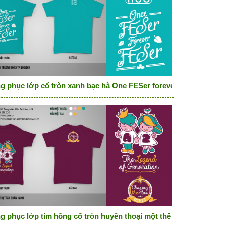
g phục lớp cổ tròn xanh bạc hà One FESer forever FESer
eam
g phục lớp tím hồng cổ tròn huyền thoại một thế hệ