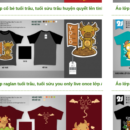
p cổ bẻ tuổi trâu, tuổi sửu trâu huyện quyết lên tỉnh
Áo lớp 
p raglan tuổi trâu, tuổi sửu you only live once lớp A1
Áo lớp