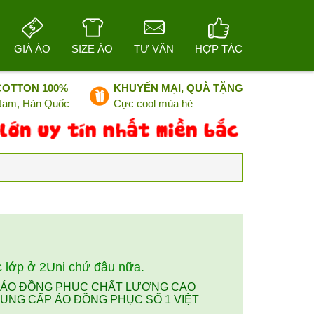
GIÁ ÁO
SIZE ÁO
TƯ VẤN
HỢP TÁC
COTTON 100%
KHUYẾN MẠI, QUÀ TẶNG
 Nam, Hàn Quốc
Cực cool mùa hè
 lớp ở 2Uni chứ đâu nữa.
, ÁO ĐỒNG PHỤC CHẤT LƯỢNG CAO
UNG CẤP ÁO ĐỒNG PHỤC SỐ 1 VIỆT