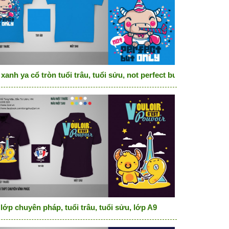
xanh ya cổ tròn tuổi trâu, tuổi sửu, not perfect but only
lớp chuyên pháp, tuổi trâu, tuổi sửu, lớp A9