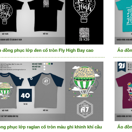
 đồng phục lớp đen cổ tròn Fly High Bay cao
Áo đồn
ng phục lớp raglan cổ tròn màu ghi khinh khí cầu Blow your dr
Áo đồn