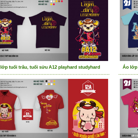
lớp tuổi trâu, tuổi sửu A12 playhard studyhard
Áo lớp 