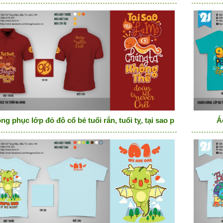
ng phục lớp đỏ đô cổ bẻ tuổi rắn, tuổi tỵ, tại sao phải lu mờ khi
Á