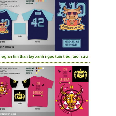
raglan tím than tay xanh ngọc tuổi trâu, tuổi sửu friendship u c