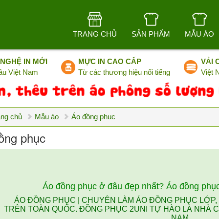
TRANG CHỦ
SẢN PHẨM
MẪU ÁO
NGHỆ IN MỚI
MỰC IN CAO CẤP
VẢI 
ầu Việt Nam
Từ các thương hiệu nổi tiếng
Việt
ang chủ
Mẫu áo
Áo đồng phục
ồng phục
Áo đồng phục ở đâu đẹp nhất? Áo đồng phục
ÁO ĐỒNG PHỤC | CHUYÊN LÀM ÁO ĐỒNG PHỤC LỚP
TRÊN TOÀN QUỐC. ĐỒNG PHỤC 2UNI TỰ HÀO LÀ NHÀ C
NAM.