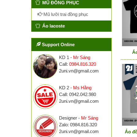
MŨ ĐỒNG PHỤC
Mũ lưỡi trai đồng phục
Áo lacoste
Support Online
Áo
KD 1 -
Mr Sáng
Call:
0984.816.320
2uni.vn@gmail.com
KD 2 -
Ms Hằng
Call: 0942.042.980
2uni.vn@gmail.com
Designer -
Mr Sáng
Zalo: 0984.816.320
2uni.vn@gmail.com
Áo đồ