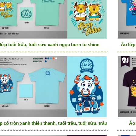
lớp tuổi trâu, tuổi sửu xanh ngọc born to shine
Áo lớp 
 cổ tròn xanh thiên thanh, tuổi trâu, tuổi sửu, trâu lái ô tô
Áo 