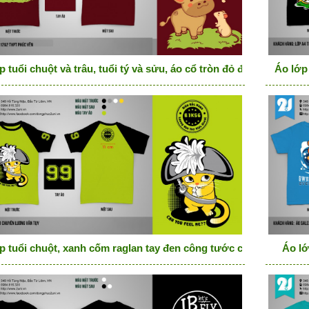
p tuổi chuột và trâu, tuổi tý và sửu, áo cổ tròn đỏ đô
Áo lớp 
p tuổi chuột, xanh cốm raglan tay đen công tước chuột, tuổi tý
Áo lớ