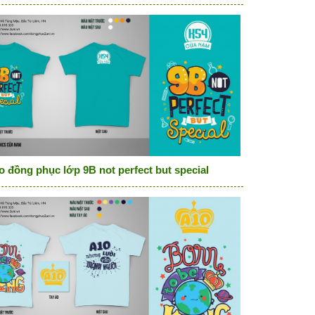
 chúng ta không thể, đoàn kết là never chết
o đồng phục lớp 9B not perfect but special