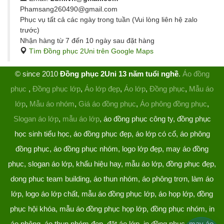
Phamsang260490@gmail.com
Phục vụ tất cả các ngày trong tuần (Vui lòng liên hệ zalo
trước)
Nhận hàng từ 7 đến 10 ngày sau đặt hàng
Tìm Đồng phục 2Uni trên Google Maps
© since 2010
Đồng phục 2Uni 13 năm tuổi nghề
.
Áo đồng
phục
,
Đồng phục lớp
,
Áo lớp đẹp
,
Áo lớp
,
Đồng phục
,
Mẫu áo
lớp
,
Mẫu áo nhóm
,
Giá áo đồng phục
,
Áo phông đồng phục
,
Slogan áo lớp
,
mẫu áo lớp
, áo đồng phục công ty, đồng phục
học sinh tiểu học, áo đồng phục đẹp, áo lớp có cổ, áo phông
đồng phục, áo đồng phục nhóm, logo lớp đẹp, may áo đồng
phục, slogan áo lớp, khẩu hiệu hay, mẫu áo lớp, đồng phục đẹp,
dong phuc team building, áo thun nhóm, áo phông trơn, làm áo
lớp, logo áo lớp chất, mẫu áo đồng phục lớp, áo họp lớp, đồng
phục hội khóa, mẫu áo đồng phục họp lớp, đồng phục nhóm, in
áo phông, áo thun nhóm đẹp, đặt áo lớp, in đồng phục, may áo