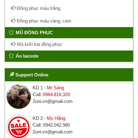
Đồng phục màu trắng
Đồng phục màu vàng, cam
MŨ ĐỒNG PHỤC
Mũ lưỡi trai đồng phục
Áo lacoste
Support Online
KD 1 -
Mr Sáng
Call:
0984.816.320
2uni.vn@gmail.com
KD 2 -
Ms Hằng
Call: 0942.042.980
2uni.vn@gmail.com