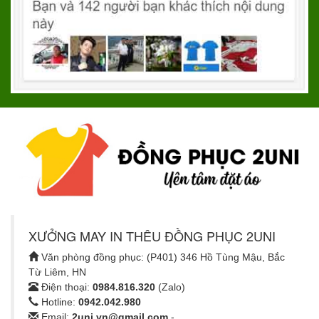
XƯỞNG MAY IN THÊU ĐỒNG PHỤC 2UNI
Văn phòng đồng phục: (P401) 346 Hồ Tùng Mậu, Bắc
Từ Liêm, HN
Điện thoại:
0984.816.320
(Zalo)
Hotline:
0942.042.980
Email:
2uni.vn@gmail.com
-