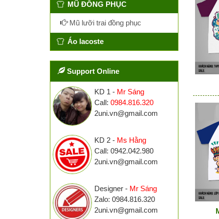
MŨ ĐỒNG PHỤC
Mũ lưỡi trai đồng phục
Áo lacoste
Support Online
KD 1 -
Mr Sáng
Call:
0984.816.320
2uni.vn@gmail.com
KD 2 -
Ms Hằng
Call: 0942.042.980
2uni.vn@gmail.com
Designer -
Mr Sáng
Zalo: 0984.816.320
2uni.vn@gmail.com