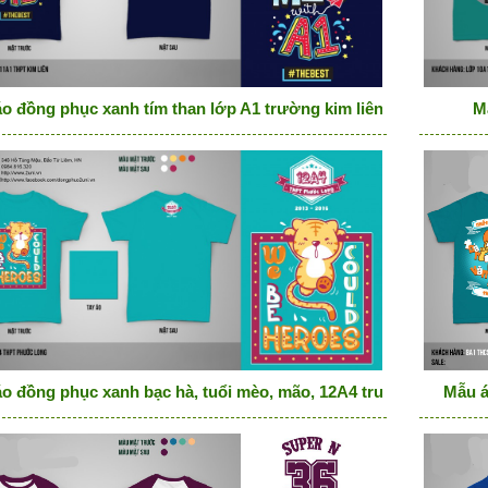
o đồng phục xanh tím than lớp A1 trường kim liên
M
o đồng phục xanh bạc hà, tuổi mèo, mão, 12A4 trường Phước 
Mẫu á