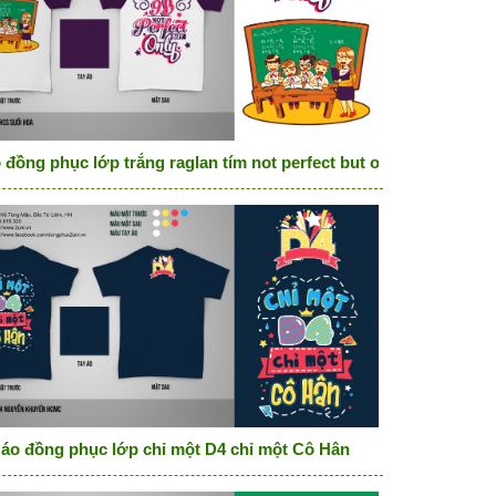
 đồng phục lớp trắng raglan tím not perfect but only
áo đồng phục lớp chỉ một D4 chỉ một Cô Hân