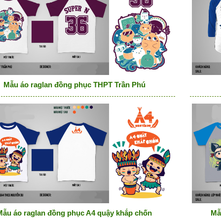
Mẫu áo raglan đồng phục THPT Trần Phú
Mẫu áo raglan đồng phục A4 quậy khắp chốn
Mẫ