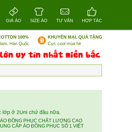
GIÁ ÁO
SIZE ÁO
TƯ VẤN
HỢP TÁC
COTTON 100%
KHUYẾN MẠI, QUÀ TẶNG
 Nam, Hàn Quốc
Cực cool mùa hè
 lớp ở 2Uni chứ đâu nữa.
, ÁO ĐỒNG PHỤC CHẤT LƯỢNG CAO
UNG CẤP ÁO ĐỒNG PHỤC SỐ 1 VIỆT