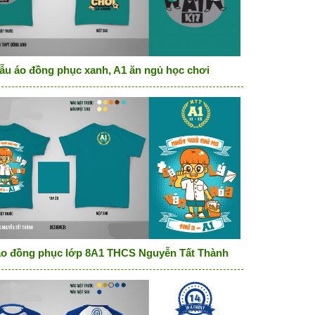
ẫu áo đồng phục xanh, A1 ăn ngủ học chơi
Long
o đồng phục lớp 8A1 THCS Nguyễn Tất Thành