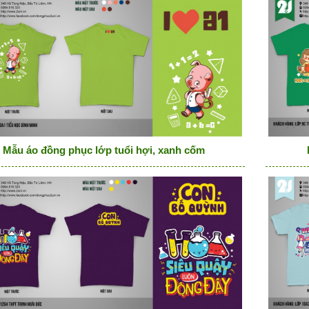
Mẫu áo đồng phục lớp tuổi hợi, xanh cốm