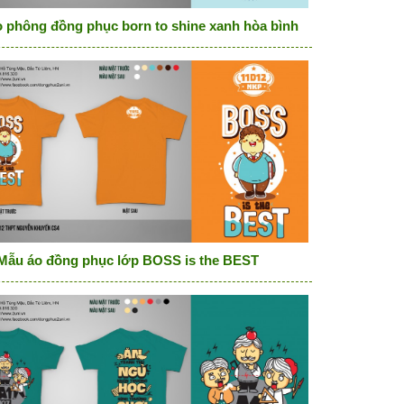
 phông đồng phục born to shine xanh hòa bình
Mẫu áo đồng phục lớp BOSS is the BEST