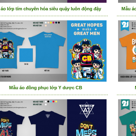
áo lớp tím chuyên hóa siêu quậy luôn động đậy
Mẫu áo
Mẫu áo đồng phục lớp Y dược CB