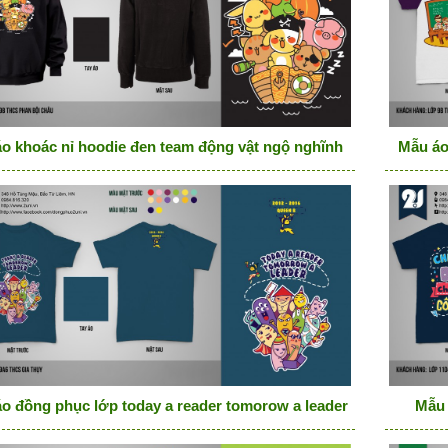
o khoác nỉ hoodie đen team động vật ngộ nghĩnh
Mẫu áo
o đồng phục lớp today a reader tomorow a leader
Mẫu 