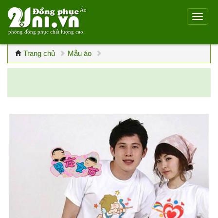
Áo
phông đồng phục chất lượng cao
Trang chủ
Mẫu áo