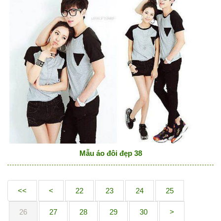
Mẫu áo đôi đẹp 38
<<
<
22
23
24
25
26
27
28
29
30
>