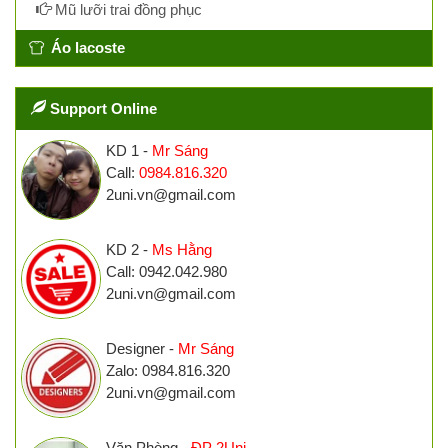
Mũ lưỡi trai đồng phục
Áo lacoste
Support Online
KD 1 -
Mr Sáng
Call:
0984.816.320
2uni.vn@gmail.com
KD 2 -
Ms Hằng
Call: 0942.042.980
2uni.vn@gmail.com
Designer -
Mr Sáng
Zalo: 0984.816.320
2uni.vn@gmail.com
Văn Phòng -
ĐP 2Uni