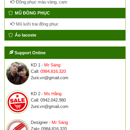
Đồng phục màu vàng, cam
MŨ ĐỒNG PHỤC
Mũ lưỡi trai đồng phục
Áo lacoste
Support Online
KD 1 -
Mr Sáng
Call:
0984.816.320
2uni.vn@gmail.com
KD 2 -
Ms Hằng
Call: 0942.042.980
2uni.vn@gmail.com
Designer -
Mr Sáng
Zalo: 0984.816.320