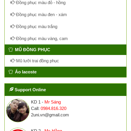
Đồng phục màu đỏ - hồng
Đồng phục màu đen - xám
Đồng phục màu trắng
Đồng phục màu vàng, cam
MŨ ĐỒNG PHỤC
Mũ lưỡi trai đồng phục
Áo lacoste
Support Online
KD 1 -
Mr Sáng
Call:
0984.816.320
2uni.vn@gmail.com
KD 2 -
Ms Hằng