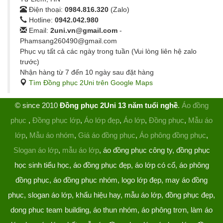
Điện thoại:
0984.816.320
(Zalo)
Hotline:
0942.042.980
Email:
2uni.vn@gmail.com
-
Phamsang260490@gmail.com
Phục vụ tất cả các ngày trong tuần (Vui lòng liên hệ zalo
trước)
Nhận hàng từ 7 đến 10 ngày sau đặt hàng
Tìm Đồng phục 2Uni trên Google Maps
© since 2010
Đồng phục 2Uni 13 năm tuổi nghề
.
Áo đồng
phục
,
Đồng phục lớp
,
Áo lớp đẹp
,
Áo lớp
,
Đồng phục
,
Mẫu áo
lớp
,
Mẫu áo nhóm
,
Giá áo đồng phục
,
Áo phông đồng phục
,
Slogan áo lớp
,
mẫu áo lớp
, áo đồng phục công ty, đồng phục
học sinh tiểu học, áo đồng phục đẹp, áo lớp có cổ, áo phông
đồng phục, áo đồng phục nhóm, logo lớp đẹp, may áo đồng
phục, slogan áo lớp, khẩu hiệu hay, mẫu áo lớp, đồng phục đẹp,
dong phuc team building, áo thun nhóm, áo phông trơn, làm áo