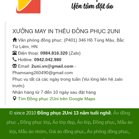
XƯỞNG MAY IN THÊU ĐỒNG PHỤC 2UNI
Văn phòng đồng phục: (P401) 346 Hồ Tùng Mậu, Bắc
Từ Liêm, HN
Điện thoại:
0984.816.320
(Zalo)
Hotline:
0942.042.980
Email:
2uni.vn@gmail.com
-
Phamsang260490@gmail.com
Phục vụ tất cả các ngày trong tuần (Vui lòng liên hệ zalo
trước)
Nhận hàng từ 7 đến 10 ngày sau đặt hàng
Tìm Đồng phục 2Uni trên Google Maps
© since 2010
Đồng phục 2Uni 13 năm tuổi nghề
.
Áo đồng
phục
,
Đồng phục lớp
,
Áo lớp đẹp
,
Áo lớp
,
Đồng phục
,
Mẫu áo
lớp
,
Mẫu áo nhóm
,
Giá áo đồng phục
,
Áo phông đồng phục
,