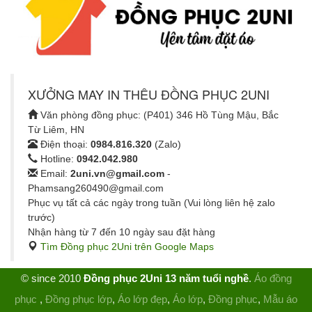
XƯỞNG MAY IN THÊU ĐỒNG PHỤC 2UNI
Văn phòng đồng phục: (P401) 346 Hồ Tùng Mậu, Bắc
Từ Liêm, HN
Điện thoại:
0984.816.320
(Zalo)
Hotline:
0942.042.980
Email:
2uni.vn@gmail.com
-
Phamsang260490@gmail.com
Phục vụ tất cả các ngày trong tuần (Vui lòng liên hệ zalo
trước)
Nhận hàng từ 7 đến 10 ngày sau đặt hàng
Tìm Đồng phục 2Uni trên Google Maps
© since 2010
Đồng phục 2Uni 13 năm tuổi nghề
.
Áo đồng
phục
,
Đồng phục lớp
,
Áo lớp đẹp
,
Áo lớp
,
Đồng phục
,
Mẫu áo