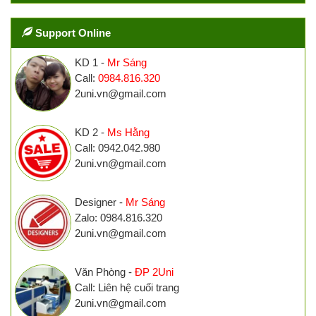
Support Online
KD 1 -
Mr Sáng
Call:
0984.816.320
2uni.vn@gmail.com
KD 2 -
Ms Hằng
Call: 0942.042.980
2uni.vn@gmail.com
Designer -
Mr Sáng
Zalo: 0984.816.320
2uni.vn@gmail.com
Văn Phòng -
ĐP 2Uni
Call: Liên hệ cuối trang
2uni.vn@gmail.com