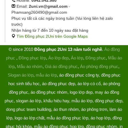
Hotline:
0942.042.980
Email:
2uni.vn@gmail.com
-
Phamsang260490@gmail.com
Phục vụ tất cả các ngày trong tuần (Vui lòng liên hệ zalo
trước)
Nhận hàng từ 7 đến 10 ngày sau đặt hàng
Tìm Đồng phục 2Uni trên Google Maps
© since 2010
Đồng phục 2Uni 13 năm tuổi nghề
.
Áo đồng
phục
,
Đồng phục lớp
,
Áo lớp đẹp
,
Áo lớp
,
Đồng phục
,
Mẫu áo
lớp
,
Mẫu áo nhóm
,
Giá áo đồng phục
,
Áo phông đồng phục
,
Slogan áo lớp
,
mẫu áo lớp
, áo đồng phục công ty, đồng phục
học sinh tiểu học, áo đồng phục đẹp, áo lớp có cổ, áo phông
đồng phục, áo đồng phục nhóm, logo lớp đẹp, may áo đồng
phục, slogan áo lớp, khẩu hiệu hay, mẫu áo lớp, đồng phục đẹp,
dong phuc team building, áo thun nhóm, áo phông trơn, làm áo
lớp, logo áo lớp chất, mẫu áo đồng phục lớp, áo họp lớp, đồng
phục hội khóa, mẫu áo đồng phục họp lớp, đồng phục nhóm, in