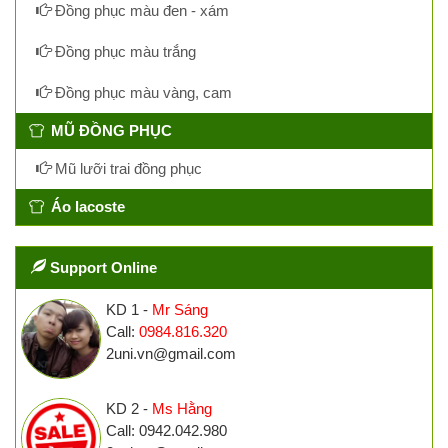
Đồng phục màu đen - xám
Đồng phục màu trắng
Đồng phục màu vàng, cam
MŨ ĐỒNG PHỤC
Mũ lưỡi trai đồng phục
Áo lacoste
Support Online
KD 1 -
Mr Sáng
Call:
0984.816.320
2uni.vn@gmail.com
KD 2 -
Ms Hằng
Call: 0942.042.980