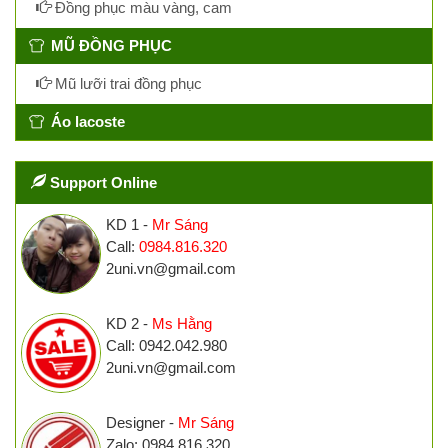
Đồng phục màu vàng, cam
MŨ ĐỒNG PHỤC
Mũ lưỡi trai đồng phục
Áo lacoste
Support Online
KD 1 -
Mr Sáng
Call:
0984.816.320
2uni.vn@gmail.com
KD 2 -
Ms Hằng
Call: 0942.042.980
2uni.vn@gmail.com
Designer -
Mr Sáng
Zalo: 0984.816.320