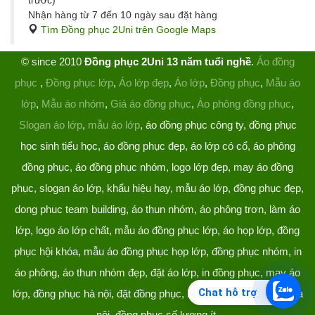
trước)
Nhận hàng từ 7 đến 10 ngày sau đặt hàng
Tìm Đồng phục 2Uni trên Google Maps
© since 2010
Đồng phục 2Uni 13 năm tuổi nghề
.
Áo đồng
phục
,
Đồng phục lớp
,
Áo lớp đẹp
,
Áo lớp
,
Đồng phục
,
Mẫu áo
lớp
,
Mẫu áo nhóm
,
Giá áo đồng phục
,
Áo phông đồng phục
,
Slogan áo lớp
,
mẫu áo lớp
, áo đồng phục công ty, đồng phục
học sinh tiểu học, áo đồng phục đẹp, áo lớp có cổ, áo phông
đồng phục, áo đồng phục nhóm, logo lớp đẹp, may áo đồng
phục, slogan áo lớp, khẩu hiệu hay, mẫu áo lớp, đồng phục đẹp,
dong phuc team building, áo thun nhóm, áo phông trơn, làm áo
lớp, logo áo lớp chất, mẫu áo đồng phục lớp, áo họp lớp, đồng
phục hội khóa, mẫu áo đồng phục họp lớp, đồng phục nhóm, in
áo phông, áo thun nhóm đẹp, đặt áo lớp, in đồng phục, may áo
Chat hỗ trợ
lớp, đồng phục hà nội, đặt đồng phục, làm đồng phục, áo lớp hà
nội, đồng phục số lượng ít.