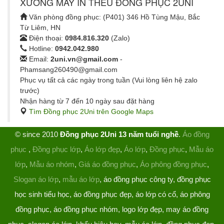
XƯỞNG MAY IN THÊU ĐỒNG PHỤC 2UNI
Văn phòng đồng phục: (P401) 346 Hồ Tùng Mậu, Bắc
Từ Liêm, HN
Điện thoại:
0984.816.320
(Zalo)
Hotline:
0942.042.980
Email:
2uni.vn@gmail.com
-
Phamsang260490@gmail.com
Phục vụ tất cả các ngày trong tuần (Vui lòng liên hệ zalo
trước)
Nhận hàng từ 7 đến 10 ngày sau đặt hàng
Tìm Đồng phục 2Uni trên Google Maps
© since 2010
Đồng phục 2Uni 13 năm tuổi nghề
.
Áo đồng
phục
,
Đồng phục lớp
,
Áo lớp đẹp
,
Áo lớp
,
Đồng phục
,
Mẫu áo
lớp
,
Mẫu áo nhóm
,
Giá áo đồng phục
,
Áo phông đồng phục
,
Slogan áo lớp
,
mẫu áo lớp
, áo đồng phục công ty, đồng phục
học sinh tiểu học, áo đồng phục đẹp, áo lớp có cổ, áo phông
đồng phục, áo đồng phục nhóm, logo lớp đẹp, may áo đồng