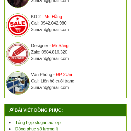
2uni.vn@gmail.com
KD 2 -
Ms Hằng
Call: 0942.042.980
2uni.vn@gmail.com
Designer -
Mr Sáng
Zalo: 0984.816.320
2uni.vn@gmail.com
Văn Phòng -
ĐP 2Uni
Call: Liên hệ cuối trang
2uni.vn@gmail.com
BÀI VIẾT ĐỒNG PHỤC:
Tổng hợp slogan áo lớp
Đồng phục số lượng ít