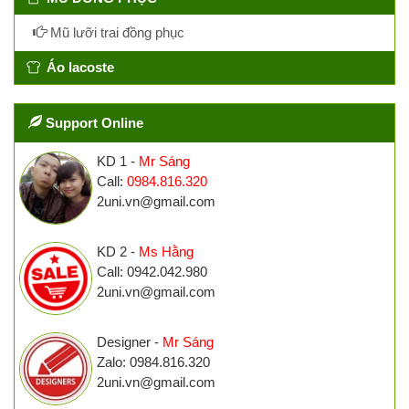
Mũ lưỡi trai đồng phục
Áo lacoste
Support Online
KD 1 -
Mr Sáng
Call:
0984.816.320
2uni.vn@gmail.com
KD 2 -
Ms Hằng
Call: 0942.042.980
2uni.vn@gmail.com
Designer -
Mr Sáng
Zalo: 0984.816.320
2uni.vn@gmail.com