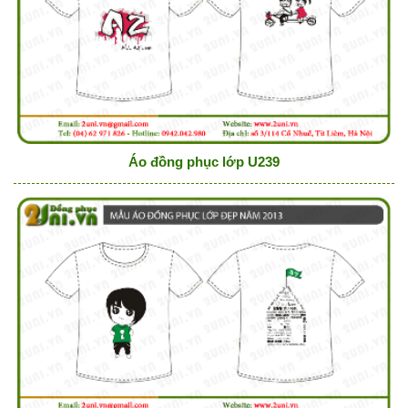
Áo đồng phục lớp U239