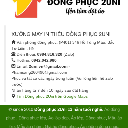
XƯỞNG MAY IN THÊU ĐỒNG PHỤC 2UNI
Văn phòng đồng phục: (P401) 346 Hồ Tùng Mậu, Bắc
Từ Liêm, HN
Điện thoại:
0984.816.320
(Zalo)
Hotline:
0942.042.980
Email:
2uni.vn@gmail.com
-
Phamsang260490@gmail.com
Phục vụ tất cả các ngày trong tuần (Vui lòng liên hệ zalo
trước)
Nhận hàng từ 7 đến 10 ngày sau đặt hàng
Tìm Đồng phục 2Uni trên Google Maps
© since 2010
Đồng phục 2Uni 13 năm tuổi nghề
.
Áo đồng
phục
,
Đồng phục lớp
,
Áo lớp đẹp
,
Áo lớp
,
Đồng phục
,
Mẫu áo
lớp
,
Mẫu áo nhóm
,
Giá áo đồng phục
,
Áo phông đồng phục
,