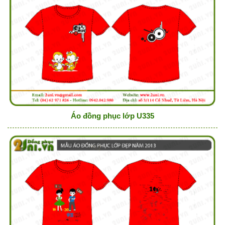
Áo đồng phục lớp U335