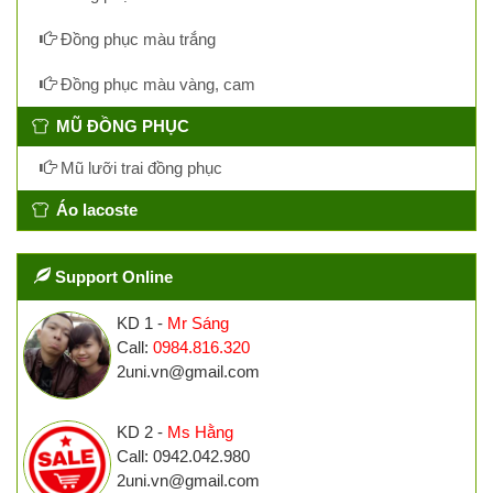
Đồng phục màu trắng
Đồng phục màu vàng, cam
MŨ ĐỒNG PHỤC
Mũ lưỡi trai đồng phục
Áo lacoste
Support Online
KD 1 -
Mr Sáng
Call:
0984.816.320
2uni.vn@gmail.com
KD 2 -
Ms Hằng
Call: 0942.042.980
2uni.vn@gmail.com