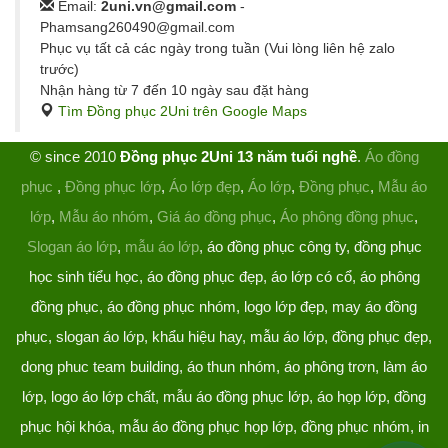
Email:
2uni.vn@gmail.com
-
Phamsang260490@gmail.com
Phục vụ tất cả các ngày trong tuần (Vui lòng liên hệ zalo
trước)
Nhận hàng từ 7 đến 10 ngày sau đặt hàng
Tìm Đồng phục 2Uni trên Google Maps
© since 2010
Đồng phục 2Uni 13 năm tuổi nghề
.
Áo đồng
phục
,
Đồng phục lớp
,
Áo lớp đẹp
,
Áo lớp
,
Đồng phục
,
Mẫu áo
lớp
,
Mẫu áo nhóm
,
Giá áo đồng phục
,
Áo phông đồng phục
,
Slogan áo lớp
,
mẫu áo lớp
, áo đồng phục công ty, đồng phục
học sinh tiểu học, áo đồng phục đẹp, áo lớp có cổ, áo phông
đồng phục, áo đồng phục nhóm, logo lớp đẹp, may áo đồng
phục, slogan áo lớp, khẩu hiệu hay, mẫu áo lớp, đồng phục đẹp,
dong phuc team building, áo thun nhóm, áo phông trơn, làm áo
lớp, logo áo lớp chất, mẫu áo đồng phục lớp, áo họp lớp, đồng
phục hội khóa, mẫu áo đồng phục họp lớp, đồng phục nhóm, in