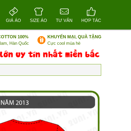
GIÁ ÁO
SIZE ÁO
TƯ VẤN
HỢP TÁC
COTTON 100%
KHUYẾN MẠI, QUÀ TẶNG
 Nam, Hàn Quốc
Cực cool mùa hè