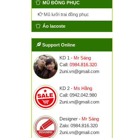
MŨ ĐỒNG PHỤC
Mũ lưỡi trai đồng phục
Áo lacoste
Support Online
KD 1 -
Mr Sáng
Call:
0984.816.320
2uni.vn@gmail.com
KD 2 -
Ms Hằng
Call: 0942.042.980
2uni.vn@gmail.com
Designer -
Mr Sáng
Zalo: 0984.816.320
2uni.vn@gmail.com