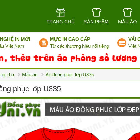
TRANG CHỦ
SẢN PHẨM
MẪU ÁO
NGHỆ IN MỚI
MỰC IN CAO CẤP
VẢI 
ầu Việt Nam
Từ các thương hiệu nổi tiếng
Việt
ang chủ
Mẫu áo
Áo đồng phục lớp U335
ồng phục lớp U335