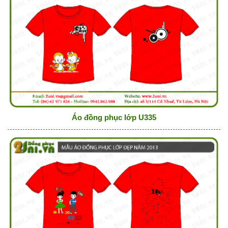
Áo đồng phục lớp U335