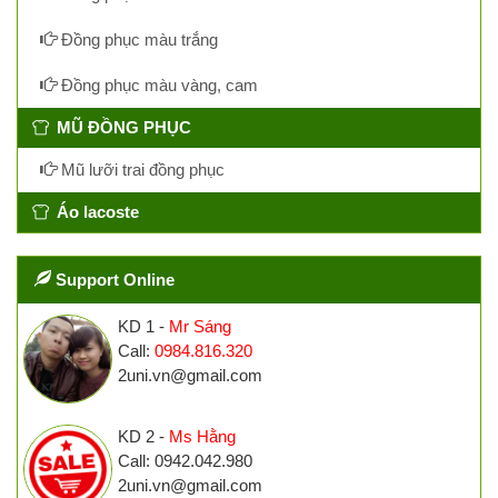
Đồng phục màu trắng
Đồng phục màu vàng, cam
MŨ ĐỒNG PHỤC
Mũ lưỡi trai đồng phục
Áo lacoste
Support Online
KD 1 -
Mr Sáng
Call:
0984.816.320
2uni.vn@gmail.com
KD 2 -
Ms Hằng
Call: 0942.042.980
2uni.vn@gmail.com