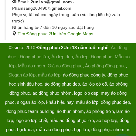
Email:
2uni.vn@gmail.com
-
Phamsang260490@gmail.com
Phục vụ tất cả các ngày trong tuần (Vui lòng liên hệ zalo
trước)
Nhận hàng từ 7 đến 10 ngày sau đặt hàng
Tìm Đồng phục 2Uni trên Google Maps
© since 2010
Đồng phục 2Uni 13 năm tuổi nghề
.
Áo đồng
phục
,
Đồng phục lớp
,
Áo lớp đẹp
,
Áo lớp
,
Đồng phục
,
Mẫu áo
lớp
,
Mẫu áo nhóm
,
Giá áo đồng phục
,
Áo phông đồng phục
,
Slogan áo lớp
,
mẫu áo lớp
, áo đồng phục công ty, đồng phục
học sinh tiểu học, áo đồng phục đẹp, áo lớp có cổ, áo phông
đồng phục, áo đồng phục nhóm, logo lớp đẹp, may áo đồng
phục, slogan áo lớp, khẩu hiệu hay, mẫu áo lớp, đồng phục đẹp,
dong phuc team building, áo thun nhóm, áo phông trơn, làm áo
lớp, logo áo lớp chất, mẫu áo đồng phục lớp, áo họp lớp, đồng
phục hội khóa, mẫu áo đồng phục họp lớp, đồng phục nhóm, in