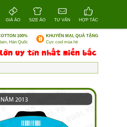
GIÁ ÁO
SIZE ÁO
TƯ VẤN
HỢP TÁC
COTTON 100%
KHUYẾN MẠI, QUÀ TẶNG
 Nam, Hàn Quốc
Cực cool mùa hè