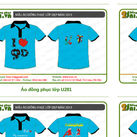
Áo đồng phục lớp U281