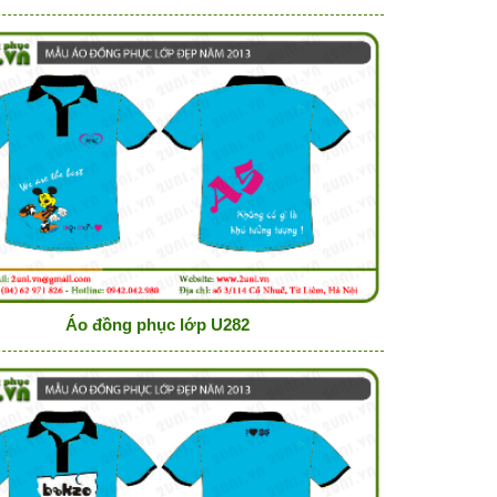
Áo đồng phục lớp U282