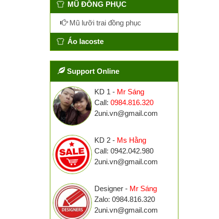
MŨ ĐỒNG PHỤC
Mũ lưỡi trai đồng phục
Áo lacoste
Support Online
KD 1 -
Mr Sáng
Call:
0984.816.320
2uni.vn@gmail.com
KD 2 -
Ms Hằng
Call: 0942.042.980
2uni.vn@gmail.com
Designer -
Mr Sáng
Zalo: 0984.816.320
2uni.vn@gmail.com