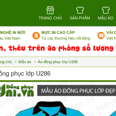
TRANG CHỦ
SẢN PHẨM
MẪU ÁO
NGHỆ IN MỚI
MỰC IN CAO CẤP
VẢI 
ầu Việt Nam
Từ các thương hiệu nổi tiếng
Việt
ang chủ
Mẫu áo
Áo đồng phục lớp U286
ồng phục lớp U286