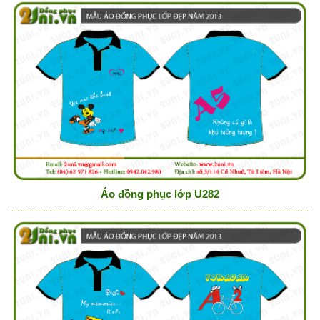
Áo đồng phục lớp U282