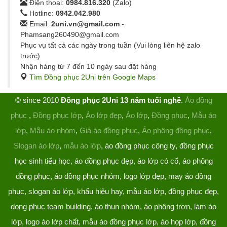
Điện thoại:
0984.816.320
(Zalo)
Hotline:
0942.042.980
Email:
2uni.vn@gmail.com
-
Phamsang260490@gmail.com
Phục vụ tất cả các ngày trong tuần (Vui lòng liên hệ zalo
trước)
Nhận hàng từ 7 đến 10 ngày sau đặt hàng
Tìm Đồng phục 2Uni trên Google Maps
© since 2010
Đồng phục 2Uni 13 năm tuổi nghề
.
Áo đồng
phục
,
Đồng phục lớp
,
Áo lớp đẹp
,
Áo lớp
,
Đồng phục
,
Mẫu áo
lớp
,
Mẫu áo nhóm
,
Giá áo đồng phục
,
Áo phông đồng phục
,
Slogan áo lớp
,
mẫu áo lớp
, áo đồng phục công ty, đồng phục
học sinh tiểu học, áo đồng phục đẹp, áo lớp có cổ, áo phông
đồng phục, áo đồng phục nhóm, logo lớp đẹp, may áo đồng
phục, slogan áo lớp, khẩu hiệu hay, mẫu áo lớp, đồng phục đẹp,
dong phuc team building, áo thun nhóm, áo phông trơn, làm áo
lớp, logo áo lớp chất, mẫu áo đồng phục lớp, áo họp lớp, đồng