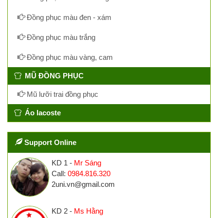
Đồng phục màu đen - xám
Đồng phục màu trắng
Đồng phục màu vàng, cam
MŨ ĐỒNG PHỤC
Mũ lưỡi trai đồng phục
Áo lacoste
Support Online
KD 1 -
Mr Sáng
Call:
0984.816.320
2uni.vn@gmail.com
KD 2 -
Ms Hằng