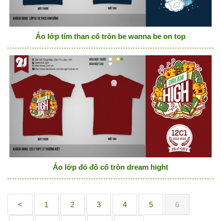
Áo lớp tím than cổ tròn be wanna be on top
Áo lớp đỏ đô cổ tròn dream hight
<
1
2
3
4
5
6