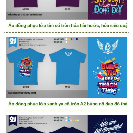
Áo đồng phục lớp tím cổ tròn hóa hài hước, hóa siêu quậy 
Áo đồng phục lớp xanh ya cổ tròn A2 bùng nổ đạp đổ thách