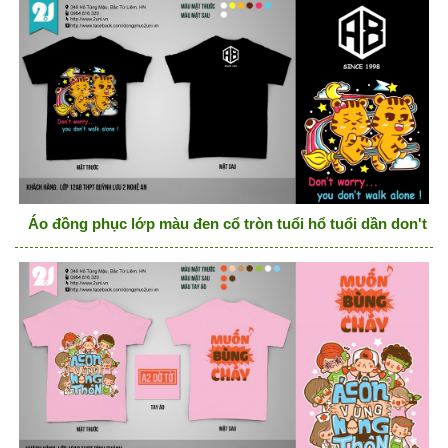
Áo đồng phục lớp màu đen cổ tròn tuổi hổ tuổi dần don't wo