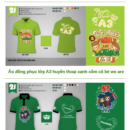
Áo đồng phục lớp A3 huyền thoại xanh cốm cổ bẻ we are fam