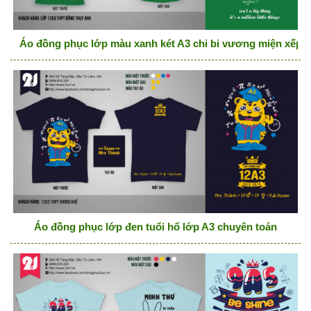
Áo đồng phục lớp màu xanh két A3 chi bi vương miện xếp hì
Áo đồng phục lớp đen tuổi hổ lớp A3 chuyên toán