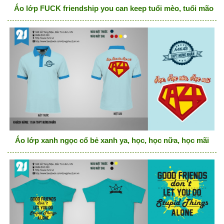
Áo lớp FUCK friendship you can keep tuổi mèo, tuổi mão
Áo lớp xanh ngọc cổ bẻ xanh ya, học, học nữa, học mãi