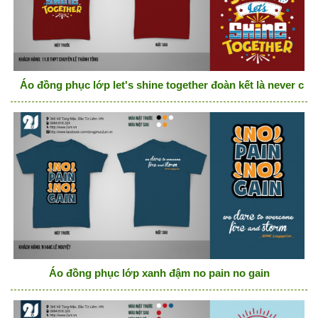
Áo đồng phục lớp let's shine together đoàn kết là never chế
Áo đồng phục lớp xanh đậm no pain no gain