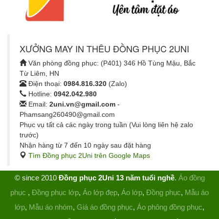
XƯỞNG MAY IN THÊU ĐỒNG PHỤC 2UNI
Văn phòng đồng phục: (P401) 346 Hồ Tùng Mậu, Bắc
Từ Liêm, HN
Điện thoại:
0984.816.320
(Zalo)
Hotline:
0942.042.980
Email:
2uni.vn@gmail.com
-
Phamsang260490@gmail.com
Phục vụ tất cả các ngày trong tuần (Vui lòng liên hệ zalo
trước)
Nhận hàng từ 7 đến 10 ngày sau đặt hàng
Tìm Đồng phục 2Uni trên Google Maps
© since 2010
Đồng phục 2Uni 13 năm tuổi nghề
.
Áo đồng
phục
,
Đồng phục lớp
,
Áo lớp đẹp
,
Áo lớp
,
Đồng phục
,
Mẫu áo
lớp
,
Mẫu áo nhóm
,
Giá áo đồng phục
,
Áo phông đồng phục
,