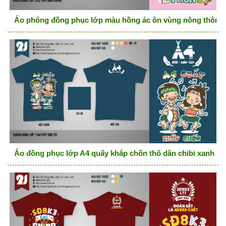
Áo phông đồng phục lớp màu hồng ác ôn vùng nông thôn,
Áo đồng phục lớp A4 quẩy khắp chốn thổ dân chibi xanh đ