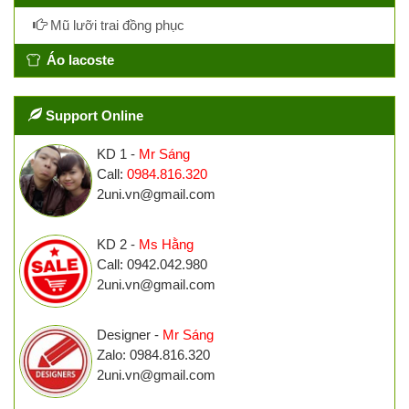
Mũ lưỡi trai đồng phục
Áo lacoste
Support Online
KD 1 -
Mr Sáng
Call:
0984.816.320
2uni.vn@gmail.com
KD 2 -
Ms Hằng
Call: 0942.042.980
2uni.vn@gmail.com
Designer -
Mr Sáng
Zalo: 0984.816.320
2uni.vn@gmail.com